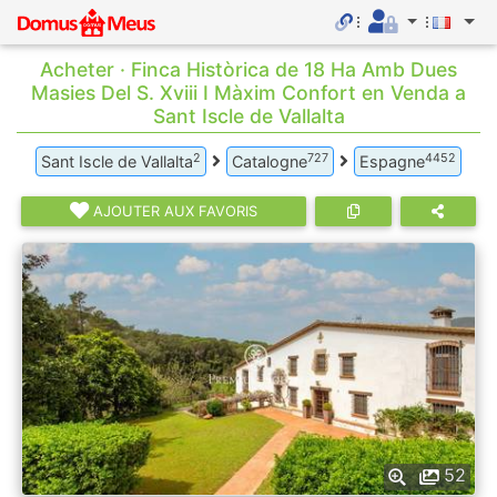
Acheter · Finca Històrica de 18 Ha Amb Dues
Masies Del S. Xviii I Màxim Confort en Venda a
Sant Iscle de Vallalta
2
727
4452
Sant Iscle de Vallalta
Catalogne
Espagne
AJOUTER AUX FAVORIS
52