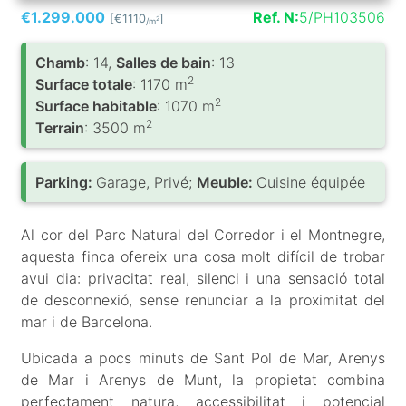
€1.299.000
Ref. N:
5/PH103506
[€1110
]
2
/m
Chamb
: 14,
Salles de bain
: 13
2
Surface totale
: 1170 m
2
Surface habitable
: 1070 m
2
Terrain
: 3500 m
Parking:
Garage, Privé;
Meuble:
Cuisine équipée
Al cor del Parc Natural del Corredor i el Montnegre,
aquesta finca ofereix una cosa molt difícil de trobar
avui dia: privacitat real, silenci i una sensació total
de desconnexió, sense renunciar a la proximitat del
mar i de Barcelona.
Ubicada a pocs minuts de Sant Pol de Mar, Arenys
de Mar i Arenys de Munt, la propietat combina
perfectament natura, accessibilitat i potencial