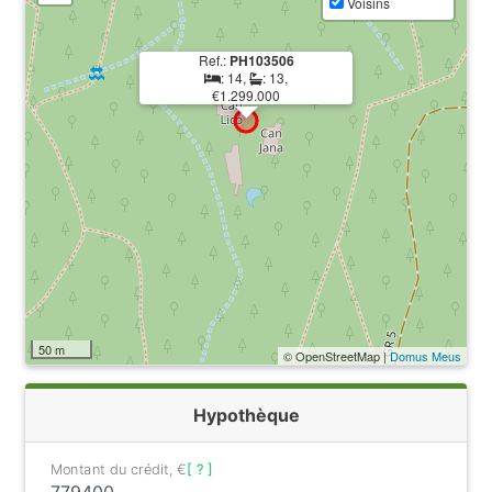
Voisins
Ref.:
PH103506
: 14,
: 13,
€1.299.000
50 m
© OpenStreetMap |
Domus Meus
Hypothèque
Montant du crédit, €
[ ? ]