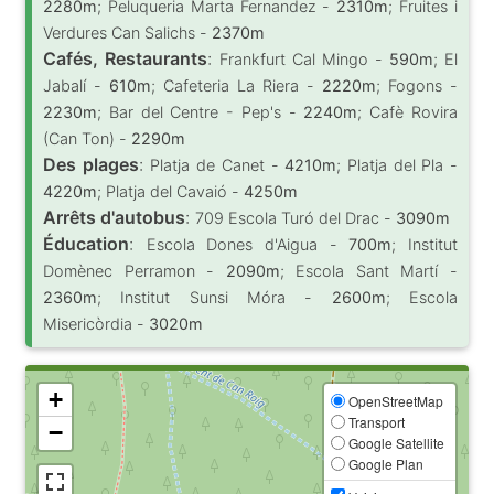
2280m
; Peluqueria Marta Fernandez -
2310m
; Fruites i
Verdures Can Salichs -
2370m
Cafés, Restaurants
:
Frankfurt Cal Mingo -
590m
; El
Jabalí -
610m
; Cafeteria La Riera -
2220m
; Fogons -
2230m
; Bar del Centre - Pep's -
2240m
; Cafè Rovira
(Can Ton) -
2290m
Des plages
:
Platja de Canet -
4210m
; Platja del Pla -
4220m
; Platja del Cavaió -
4250m
Arrêts d'autobus
:
709 Escola Turó del Drac -
3090m
Éducation
:
Escola Dones d'Aigua -
700m
; Institut
Domènec Perramon -
2090m
; Escola Sant Martí -
2360m
; Institut Sunsi Móra -
2600m
; Escola
Misericòrdia -
3020m
+
OpenStreetMap
Transport
−
Google Satellite
Google Plan