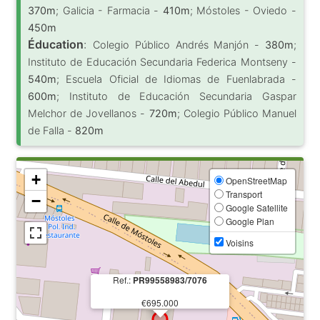
370m
; Galicia - Farmacia -
410m
; Móstoles - Oviedo -
450m
Éducation
:
Colegio Público Andrés Manjón -
380m
;
Instituto de Educación Secundaria Federica Montseny -
540m
; Escuela Oficial de Idiomas de Fuenlabrada -
600m
; Instituto de Educación Secundaria Gaspar
Melchor de Jovellanos -
720m
; Colegio Público Manuel
de Falla -
820m
+
OpenStreetMap
Transport
−
Google Satellite
Google Plan
Voisins
Ref.:
PR99558983/7076
€695.000