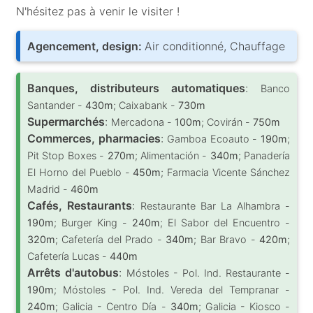
N'hésitez pas à venir le visiter !
Agencement, design:
Air conditionné, Chauffage
Banques, distributeurs automatiques
:
Banco
Santander -
430m
; Caixabank -
730m
Supermarchés
:
Mercadona -
100m
; Covirán -
750m
Commerces, pharmacies
:
Gamboa Ecoauto -
190m
;
Pit Stop Boxes -
270m
; Alimentación -
340m
; Panadería
El Horno del Pueblo -
450m
; Farmacia Vicente Sánchez
Madrid -
460m
Cafés, Restaurants
:
Restaurante Bar La Alhambra -
190m
; Burger King -
240m
; El Sabor del Encuentro -
320m
; Cafetería del Prado -
340m
; Bar Bravo -
420m
;
Cafetería Lucas -
440m
Arrêts d'autobus
:
Móstoles - Pol. Ind. Restaurante -
190m
; Móstoles - Pol. Ind. Vereda del Tempranar -
240m
; Galicia - Centro Día -
340m
; Galicia - Kiosco -