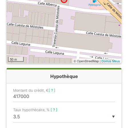
50 m
© OpenStreetMap |
Domus Meus
Hypothèque
Montant du crédit, €
[ ? ]
Taux hypothécaire, %
[ ? ]
▼