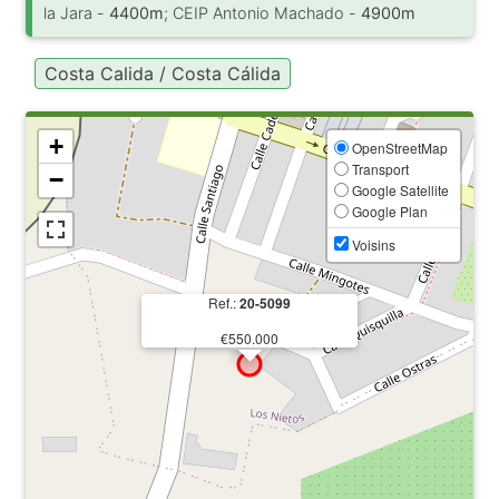
la Jara -
4400m
; CEIP Antonio Machado -
4900m
Costa Calida / Costa Cálida
+
OpenStreetMap
Transport
−
Google Satellite
Google Plan
Voisins
Ref.:
20-5099
€550.000