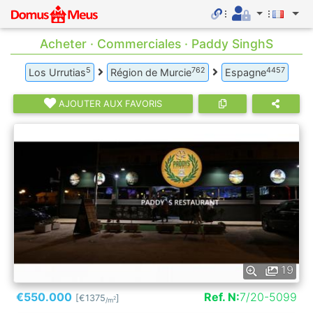
Acheter · Commerciales · Paddy SinghS
5
762
4457
Los Urrutias
Région de Murcie
Espagne
AJOUTER AUX FAVORIS
19
€550.000
Ref. N:
7/20-5099
[€1375
]
2
/m