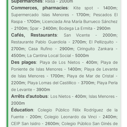
Supermarchés
:
Raisa -
2000m
Commerces, pharmacies
:
Kite spot -
1400m
;
Supermercado Islas Menores -
1700m
; Pescados El
Raspa -
1700m
; Licenciada Ana María Burrueco Sánchez
-
2100m
; Spar -
2400m
; Bodega La Ermita -
2900m
Cafés, Restaurants
:
San Vicente -
2000m
;
Restaurante Pablo Guardiola -
2700m
; El Pellizquito -
2700m
; Casa Rufino -
2900m
; Ciringuito Zankara -
4500m
; La Cantina Local Social -
5000m
Des plages
:
Playa de Los Nietos -
400m
; Playa de
Poniente de Islas Menores -
1400m
; Playa de Levante
de Islas Menores -
1700m
; Playa de Mar de Cristal -
2200m
; Playa Lomas del Castillico -
3700m
; Playa Perla
de Levante -
3900m
Arrêts d'autobus
:
Los Nietos -
400m
; Islas Menores -
2000m
Éducation
:
Colegio Público Félix Rodríguez de la
Fuente -
200m
; Colegio Leonardo da Vinci -
2400m
;
CEIP San Isidro -
2600m
; Colegio Público San Ginés de