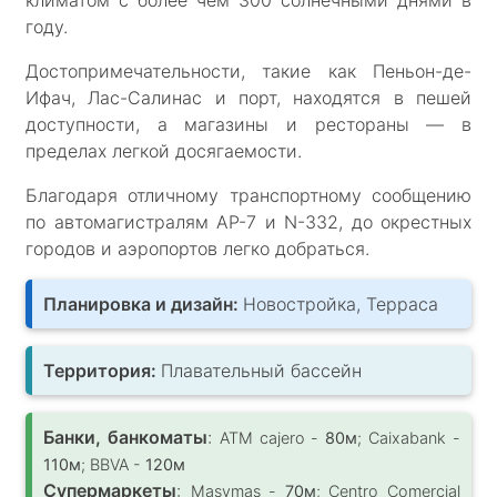
году.
Достопримечательности, такие как Пеньон-де-
Ифач, Лас-Салинас и порт, находятся в пешей
доступности, а магазины и рестораны — в
пределах легкой досягаемости.
Благодаря отличному транспортному сообщению
по автомагистралям AP-7 и N-332, до окрестных
городов и аэропортов легко добраться.
Планировка и дизайн:
Новостройка, Терраса
Территория:
Плавательный бассейн
Банки, банкоматы
:
ATM cajero -
80м
; Caixabank -
110м
; BBVA -
120м
Супермаркеты
:
Masymas -
70м
; Centro Comercial