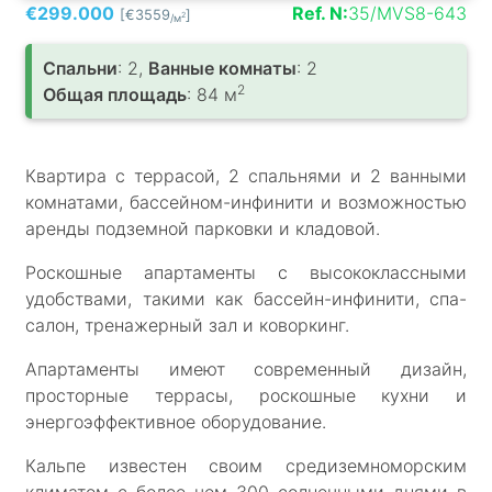
€299.000
Ref. N:
35/MVS8-643
[€3559
]
2
/м
Спальни
: 2,
Ванные комнаты
: 2
2
Общая площадь
: 84 м
Квартира с террасой, 2 спальнями и 2 ванными
комнатами, бассейном-инфинити и возможностью
аренды подземной парковки и кладовой.
Роскошные апартаменты с высококлассными
удобствами, такими как бассейн-инфинити, спа-
салон, тренажерный зал и коворкинг.
Апартаменты имеют современный дизайн,
просторные террасы, роскошные кухни и
энергоэффективное оборудование.
Кальпе известен своим средиземноморским
климатом с более чем 300 солнечными днями в