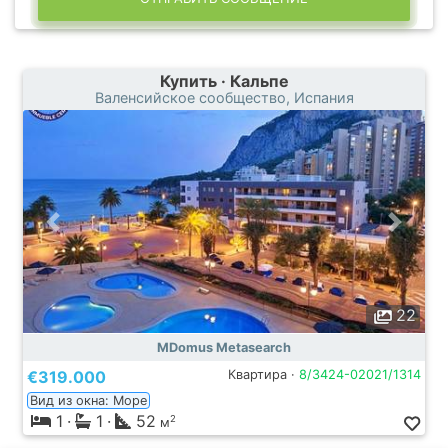
Купить · Кальпе
Валенсийское сообщество, Испания
22
MDomus Metasearch
€319.000
Квартира ·
8/3424-02021/1314
Вид из окна: Море
1
·
1
·
52
2
м