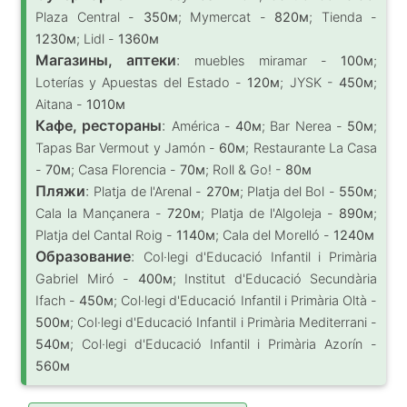
Plaza Central -
350м
; Mymercat -
820м
; Tienda -
1230м
; Lidl -
1360м
Магазины, аптеки
:
muebles miramar -
100м
;
Loterías y Apuestas del Estado -
120м
; JYSK -
450м
;
Aitana -
1010м
Кафе, рестораны
:
América -
40м
; Bar Nerea -
50м
;
Tapas Bar Vermout y Jamón -
60м
; Restaurante La Casa
-
70м
; Casa Florencia -
70м
; Roll & Go! -
80м
Пляжи
:
Platja de l'Arenal -
270м
; Platja del Bol -
550м
;
Cala la Mançanera -
720м
; Platja de l'Algoleja -
890м
;
Platja del Cantal Roig -
1140м
; Cala del Morelló -
1240м
Образование
:
Col·legi d'Educació Infantil i Primària
Gabriel Miró -
400м
; Institut d'Educació Secundària
Ifach -
450м
; Col·legi d'Educació Infantil i Primària Oltà -
500м
; Col·legi d'Educació Infantil i Primària Mediterrani -
540м
; Col·legi d'Educació Infantil i Primària Azorín -
560м