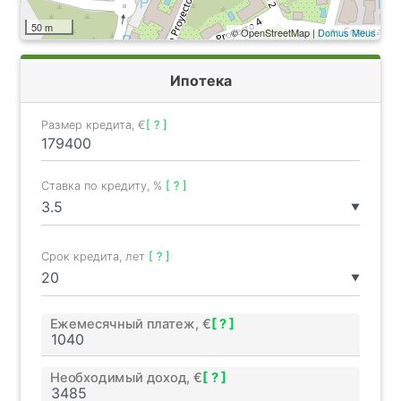
50 m
© OpenStreetMap |
Domus Meus
Ипотека
Размер кредита, €
[ ? ]
Ставка по кредиту, %
[ ? ]
▼
Срок кредита, лет
[ ? ]
▼
Ежемесячный платеж, €
[ ? ]
Необходимый доход, €
[ ? ]