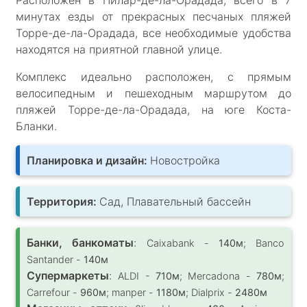
минутах езды от прекрасных песчаных пляжей
Торре-де-ла-Орадада, все необходимые удобства
находятся на приятной главной улице.
Комплекс идеально расположен, с прямым
велосипедным и пешеходным маршрутом до
пляжей Торре-де-ла-Орадада, на юге Коста-
Бланки.
Планировка и дизайн:
Новостройка
Территория:
Сад, Плавательный бассейн
Банки, банкоматы
:
Caixabank -
140м
; Banco
Santander -
140м
Супермаркеты
:
ALDI -
710м
; Mercadona -
780м
;
Carrefour -
960м
; manper -
1180м
; Dialprix -
2480м