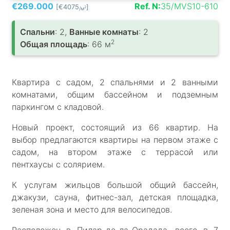
€269.000
Ref. N:
35/MVS10-610
[€4075
]
2
/м
Спальни
: 2,
Ванные комнаты
: 2
2
Общая площадь
: 66 м
Квартира с садом, 2 спальнями и 2 ванными
комнатами, общим бассейном и подземным
паркингом с кладовой.
Новый проект, состоящий из 66 квартир. На
выбор предлагаются квартиры на первом этаже с
садом, на втором этаже с террасой или
пентхаусы с солярием.
К услугам жильцов большой общий бассейн,
джакузи, сауна, фитнес-зал, детская площадка,
зеленая зона и место для велосипедов.
Расположен в Пилар-де-ла-Орадада, всего в 7