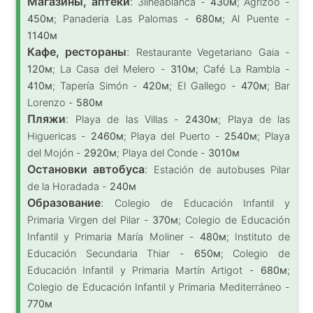
Магазины, аптеки
:
3lineablanca -
430м
; Agrizoo -
450м
; Panaderia Las Palomas -
680м
; Al Puente -
1140м
Кафе, рестораны
:
Restaurante Vegetariano Gaia -
120м
; La Casa del Melero -
310м
; Café La Rambla -
410м
; Tapería Simón -
420м
; El Gallego -
470м
; Bar
Lorenzo -
580м
Пляжи
:
Playa de las Villas -
2430м
; Playa de las
Higuericas -
2460м
; Playa del Puerto -
2540м
; Playa
del Mojón -
2920м
; Playa del Conde -
3010м
Остановки автобуса
:
Estación de autobuses Pilar
de la Horadada -
240м
Образование
:
Colegio de Educación Infantil y
Primaria Virgen del Pilar -
370м
; Colegio de Educación
Infantil y Primaria María Moliner -
480м
; Instituto de
Educación Secundaria Thiar -
650м
; Colegio de
Educación Infantil y Primaria Martín Artigot -
680м
;
Colegio de Educación Infantil y Primaria Mediterráneo -
770м