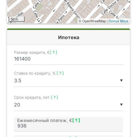
50 m
© OpenStreetMap |
Domus Meus
Ипотека
Размер кредита, €
[ ? ]
Ставка по кредиту, %
[ ? ]
▼
Срок кредита, лет
[ ? ]
▼
Ежемесячный платеж, €
[ ? ]