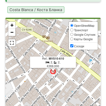
Costa Blanca / Коста Бланка
+
OpenStreetMap
Транспорт
−
Google Спутник
Карты Google
Соседи
Ref.:
MVS10-610
: 2,
: 2,
€269.000