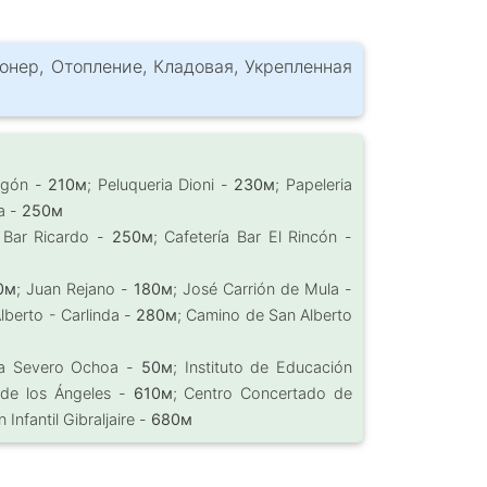
онер, Отопление, Кладовая, Укрепленная
ragón -
210м
; Peluqueria Dioni -
230м
; Papeleria
ra -
250м
 Bar Ricardo -
250м
; Cafetería Bar El Rincón -
0м
; Juan Rejano -
180м
; José Carrión de Mula -
lberto - Carlinda -
280м
; Camino de San Alberto
ria Severo Ochoa -
50м
; Instituto de Educación
s de los Ángeles -
610м
; Centro Concertado de
Infantil Gibraljaire -
680м