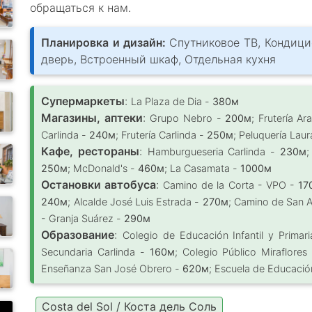
обращаться к нам.
Планировка и дизайн:
Спутниковое ТВ, Кондици
дверь, Встроенный шкаф, Отдельная кухня
Супермаркеты
:
La Plaza de Dia -
380м
Магазины, аптеки
:
Grupo Nebro -
200м
; Frutería A
Carlinda -
240м
; Frutería Carlinda -
250м
; Peluquería Lau
Кафе, рестораны
:
Hamburgueseria Carlinda -
230м
;
250м
; McDonald's -
460м
; La Casamata -
1000м
Остановки автобуса
:
Camino de la Corta - VPO -
17
240м
; Alcalde José Luis Estrada -
270м
; Camino de San A
- Granja Suárez -
290м
Образование
:
Colegio de Educación Infantil y Prima
Secundaria Carlinda -
160м
; Colegio Público Miraflore
Enseñanza San José Obrero -
620м
; Escuela de Educación 
Costa del Sol / Коста дель Соль