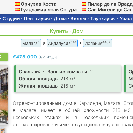
Ориуэла Коста
Пилар де ла Орада
Гуардамар дель Сегура
Сан Мигель де Са
 Студии · Пентхаусы · Дома · Виллы · Таунхаусы · Участ
Купить · Дом
8
518
4452
Малага
Андалусия
Испания
€478.000
[€2192
]
2
/м
Спальни
: 3,
Ванные комнаты
: 2
О
2
Общая площадь
: 218 м
2
Жилая площадь
: 218 м
О
Отремонтированный дом в Карлинде, Малага. Это
в Малаге, имеет в общей сложности 218 м2 
нескольких этажах и в нескольких помеще
40
отремонтирована и имеет функциональную и прак