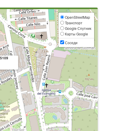
OpenStreetMap
Транспорт
Google Спутник
Карты Google
Соседи
/5109