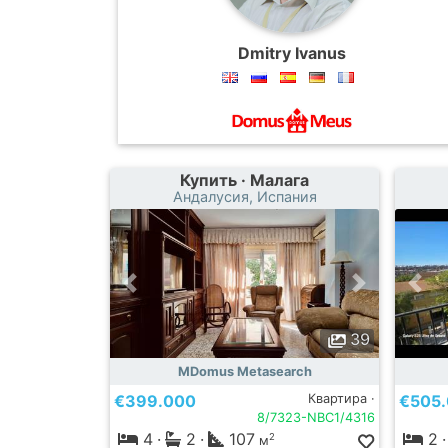
Dmitry Ivanus
Купить · Малага
Андалусия, Испания
39
MDomus Metasearch
€399.000
Квартира ·
€505
8/7323-NBC1/4316
4
·
2
·
107
2
·
2
м