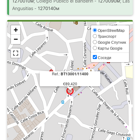
1270010м
; Colegio Público el Banderín -
1270090м
; Las
Angusitias -
1270140м
+
OpenStreetMap
Транспорт
−
Google Спутник
Карты Google
Соседи
Ref.:
BT13001/11400
€89.420