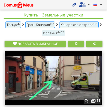
Купить · Земельные участки
5
117
131
Тельде
Гран-Канария
Канарские острова
4452
Испания
ДОБАВИТЬ В ИЗБРАННОЕ
11