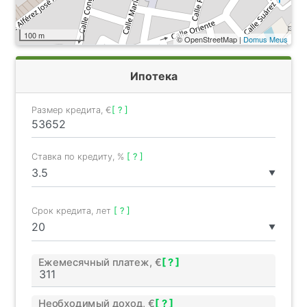
100 m
© OpenStreetMap |
Domus Meus
Ипотека
Размер кредита, €
[ ? ]
Ставка по кредиту, %
[ ? ]
▼
Срок кредита, лет
[ ? ]
▼
Ежемесячный платеж, €
[ ? ]
Необходимый доход, €
[ ? ]