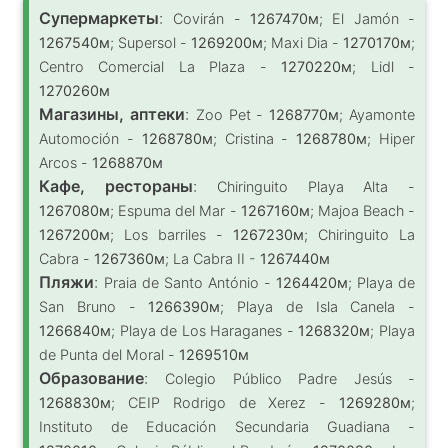
Супермаркеты
:
Covirán -
1267470м
; El Jamón -
1267540м
; Supersol -
1269200м
; Maxi Dia -
1270170м
;
Centro Comercial La Plaza -
1270220м
; Lidl -
1270260м
Магазины, аптеки
:
Zoo Pet -
1268770м
; Ayamonte
Automoción -
1268780м
; Cristina -
1268780м
; Hiper
Arcos -
1268870м
Кафе, рестораны
:
Chiringuito Playa Alta -
1267080м
; Espuma del Mar -
1267160м
; Majoa Beach -
1267200м
; Los barriles -
1267230м
; Chiringuito La
Cabra -
1267360м
; La Cabra II -
1267440м
Пляжи
:
Praia de Santo António -
1264420м
; Playa de
San Bruno -
1266390м
; Playa de Isla Canela -
1266840м
; Playa de Los Haraganes -
1268320м
; Playa
de Punta del Moral -
1269510м
Образование
:
Colegio Público Padre Jesús -
1268830м
; CEIP Rodrigo de Xerez -
1269280м
;
Instituto de Educación Secundaria Guadiana -