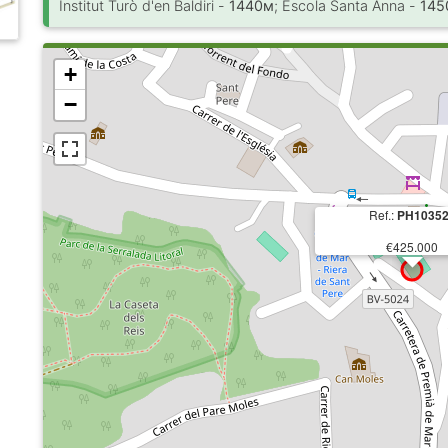
Institut Turò d'en Baldiri -
1440м
; Escola Santa Anna -
145
+
−
Ref.:
PH1035
€425.000