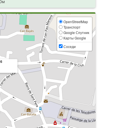
0м
OpenStreetMap
Транспорт
Google Спутник
Карты Google
Соседи
26