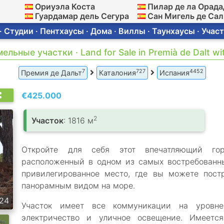
Ориуэла Коста
Пилар де ла Орада
Гуардамар дель Сегура
Сан Мигель де Са
 Студии · Пентхаусы · Дома · Виллы · Таунхаусы · Участ
мельные участки · Land for Sale in Premià de Dalt wi
7
727
4452
Премия де Дальт
Каталония
Испания
€425.000
2
Участок
: 1816 м
Откройте для себя этот впечатляющий го
расположенный в одном из самых востребованн
привилегированное место, где вы можете пос
панорамным видом на море.
24
Участок имеет все коммуникации на уровне 
электричество и уличное освещение. Имеется