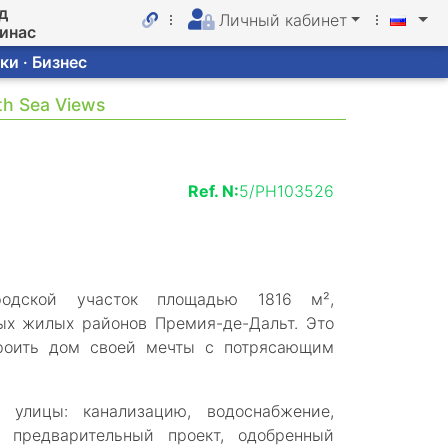
д
Личный кабинет
линас
ки · Бизнес
th Sea Views
Ref. N:
5/PH103526
родской участок площадью 1816 м²,
ых жилых районов Премия-де-Дальт. Это
троить дом своей мечты с потрясающим
улицы: канализацию, водоснабжение,
 предварительный проект, одобренный