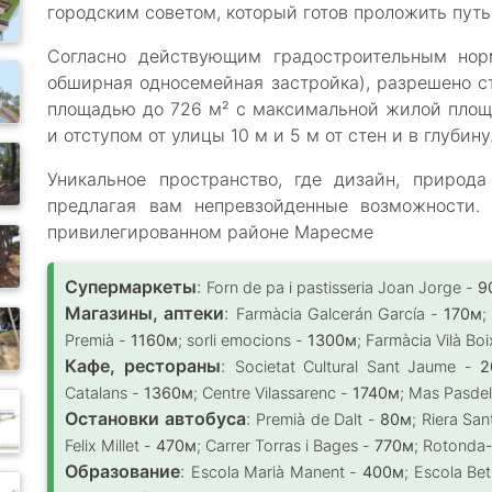
городским советом, который готов проложить путь
Согласно действующим градостроительным норма
обширная односемейная застройка), разрешено 
площадью до 726 м² с максимальной жилой площ
и отступом от улицы 10 м и 5 м от стен и в глубину
Уникальное пространство, где дизайн, природ
предлагая вам непревзойденные возможности. 
привилегированном районе Маресме
Супермаркеты
:
Forn de pa i pastisseria Joan Jorge -
9
Магазины, аптеки
:
Farmàcia Galcerán García -
170м
;
Premià -
1160м
; sorli emocions -
1300м
; Farmàcia Vilà Bo
Кафе, рестораны
:
Societat Cultural Sant Jaume -
2
Catalans -
1360м
; Centre Vilassarenc -
1740м
; Mas Pasdel
Остановки автобуса
:
Premià de Dalt -
80м
; Riera Sa
Felix Millet -
470м
; Carrer Torras i Bages -
770м
; Rotonda-
Образование
:
Escola Marià Manent -
400м
; Escola Be