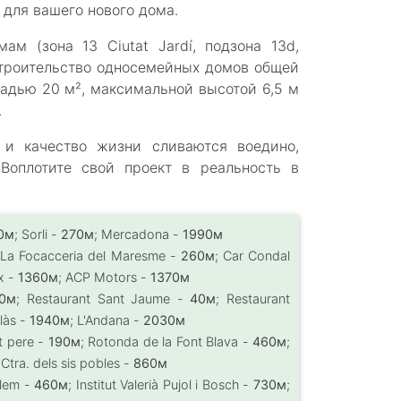
 для вашего нового дома.
м (зона 13 Ciutat Jardí, подзона 13d,
строительство односемейных домов общей
адью 20 м², максимальной высотой 6,5 м
.
а и качество жизни сливаются воедино,
Воплотите свой проект в реальность в
0м
; Sorli -
270м
; Mercadona -
1990м
 La Focacceria del Maresme -
260м
; Car Condal
ix -
1360м
; ACP Motors -
1370м
0м
; Restaurant Sant Jaume -
40м
; Restaurant
làs -
1940м
; L'Andana -
2030м
nt pere -
190м
; Rotonda de la Font Blava -
460м
;
Ctra. dels sis pobles -
860м
tlem -
460м
; Institut Valerià Pujol i Bosch -
730м
;