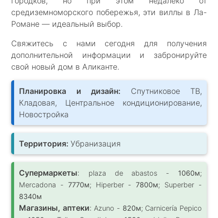
городков, но при этом недалеко от
средиземноморского побережья, эти виллы в Ла-
Романе — идеальный выбор.
Свяжитесь с нами сегодня для получения
дополнительной информации и забронируйте
свой новый дом в Аликанте.
Планировка и дизайн:
Спутниковое ТВ,
Кладовая, Центральное кондиционирование,
Новостройка
Территория:
Убранизация
Супермаркеты
:
plaza de abastos -
1060м
;
Mercadona -
7770м
; Hiperber -
7800м
; Superber -
8340м
Магазины, аптеки
:
Azuno -
820м
; Carnicería Pepico