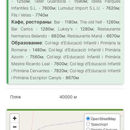
-
1250м
; Taller Guardiola -
1590м
; Idella Parques
Infantiles S.L. -
7600м
; Lumuluz Import S.L.U. -
7620м
;
Fils i Vetes -
7740м
Кафе, рестораны
:
Bar -
1180м
; The old hell -
1260м
;
Bar Carlos -
1280м
; Lukey's -
1280м
; Restaurante
hermanos Belando -
6620м
; Restaurante Maná -
6670м
Образование
:
Col·legi d'Educació Infantil i Primària la
Romana -
1480м
; Col·legi d'Educació Infantil i Primària
Azorín -
7560м
; Col·legi d'Educació Infantil i Primària
Mestre Ricardo Leal -
7600м
; Col·legi d'Educació Infantil
i Primària Cervantes -
7820м
; Col·legi d'Educació Infantil
i Primària Escriptor Canyís -
8670м
Пляж
40000 м
+
OpenStreetMap
Транспорт
−
Google Спутник