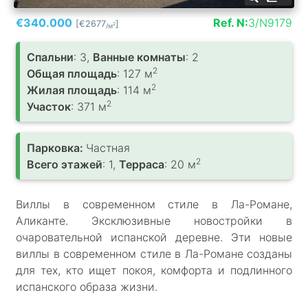
€340.000
Ref. N:
3/N9179
[€2677
]
2
/м
Спальни
: 3,
Ванные комнаты
: 2
2
Общая площадь
: 127 м
2
Жилая площадь
: 114 м
2
Участок
: 371 м
Парковка:
Частная
2
Всего этажей
: 1,
Терраса
: 20 м
Виллы в современном стиле в Ла-Романе,
Аликанте. Эксклюзивные новостройки в
очаровательной испанской деревне. Эти новые
виллы в современном стиле в Ла-Романе созданы
для тех, кто ищет покоя, комфорта и подлинного
испанского образа жизни.