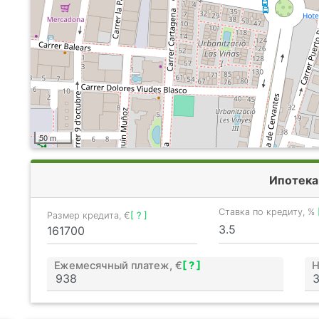
50 m
Ипотека
Ставка по кредиту, %
Размер кредита, €
[ ? ]
Ежемесячный платеж, €
[ ? ]
Н