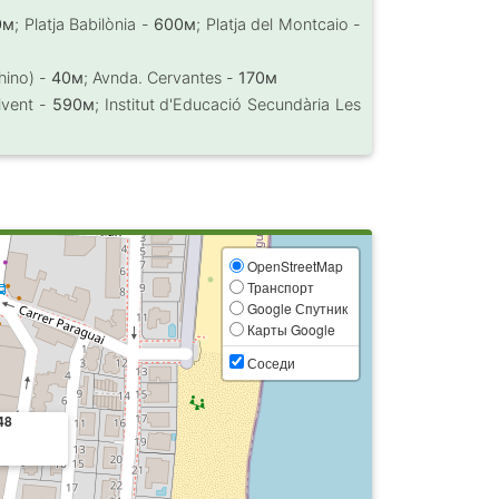
0м
; Platja Babilònia -
600м
; Platja del Montcaio -
hino) -
40м
; Avnda. Cervantes -
170м
livent -
590м
; Institut d'Educació Secundària Les
OpenStreetMap
Транспорт
Google Спутник
Карты Google
Соседи
48