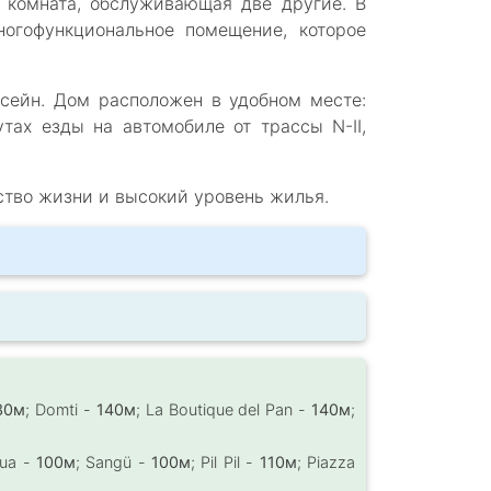
я комната, обслуживающая две другие. В
огофункциональное помещение, которое
сейн. Дом расположен в удобном месте:
тах езды на автомобиле от трассы N-II,
ство жизни и высокий уровень жилья.
30м
; Domti -
140м
; La Boutique del Pan -
140м
;
Hua -
100м
; Sangü -
100м
; Pil Pil -
110м
; Piazza