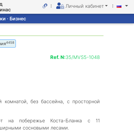
д
Личный кабинет
линас
ки · Бизнес
4458
ния
Ref. N:
35/MVS5-1048
й комнатой, без бассейна, с просторной
рт на побережье Коста-Бланка с 11
бширными сосновыми лесами.