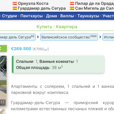
Ориуэла Коста
Пилар де ла Орада
Гуардамар дель Сегура
Сан Мигель де Са
 Студии · Пентхаусы · Дома · Виллы · Таунхаусы · Участ
Купить · Квартира
66
1966
амар дель Сегура
Валенсийское сообщество
Испа
€269.500
[€7092
]
2
/м
Спальни
: 1,
Ванные комнаты
: 1
2
Общая площадь
: 38 м
Апартаменты с солярием, 1 спальней и 1 ванно
парковкой вокруг комплекса.
11
Гуардамар-дель-Сегура — приморский куро
километрами естественных песчаных пляжей и о