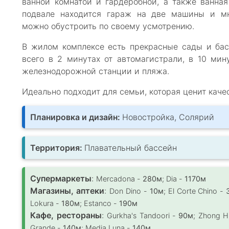
ванной комнатой и гардеробной, а также ванна
подвале находится гараж на две машины и мн
можно обустроить по своему усмотрению.
В жилом комплексе есть прекрасные сады и бас
всего в 2 минутах от автомагистрали, в 10 мину
железнодорожной станции и пляжа.
Идеально подходит для семьи, которая ценит каче
Планировка и дизайн:
Новостройка, Солярий
Территория:
Плавательный бассейн
Супермаркеты
:
Mercadona -
280м
; Dia -
1170м
Магазины, аптеки
:
Don Dino -
10м
; El Corte Chino -
Lokura -
180м
; Estanco -
190м
Кафе, рестораны
:
Gurkha's Tandoori -
90м
; Zhong 
Grande -
140м
; Media Luna -
140м