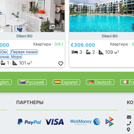
32
Dilani BG
Dilani BG
.000
Квартира ·
3/6.1
€309.000
Квартира ·
3
3
·
2
·
109
50м
Первая линия
2
м
 окна: Море
1
·
101
2
м
lish
Русский
Espanol
Deutsch
Fr
ПАРТНЕРЫ
КО