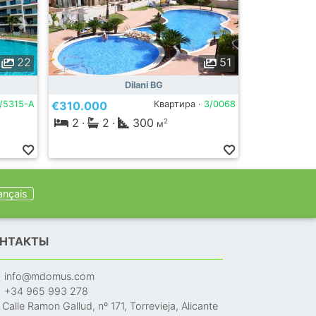
22
51
Dilani BG
/5315-A
€310.000
Квартира ·
3/0068
2
·
2
·
300
2
м
ançais
НТАКТЫ
info@mdomus.com
+34 965 993 278
Calle Ramon Gallud, nº 171, Torrevieja, Alicante