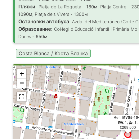
Пляжи
:
Platja de La Roqueta -
180м
; Platja Centre -
23
1090м
; Platja dels Vivers -
1300м
Остановки автобуса
:
Avda. del Mediterráneo (Corte C
Образование
:
Col·legi d'Educació Infantil i Primària Mo
Dunes -
650м
Costa Blanca / Коста Бланка
+
−
Ref.:
MVS5-10
: 1,
: 1,
€269.500