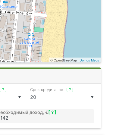
© OpenStreetMap |
Domus Meus
[ ? ]
Срок кредита, лет
[ ? ]
▼
▼
еобходимый доход, €
[ ? ]