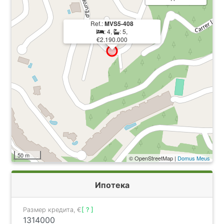
Ref.:
MVS5-408
: 4,
: 5,
€2.190.000
50 m
© OpenStreetMap |
Domus Meus
Ипотека
Размер кредита, €
[ ? ]