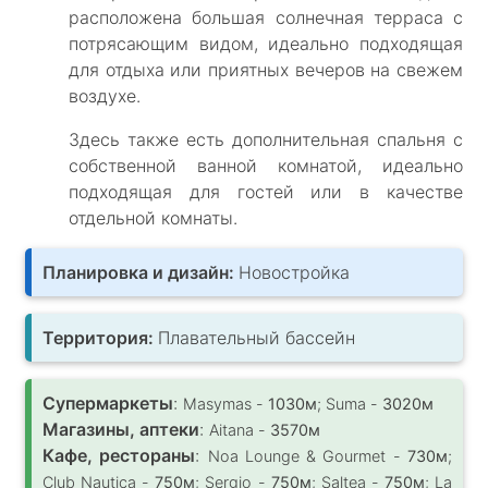
расположена большая солнечная терраса с
потрясающим видом, идеально подходящая
для отдыха или приятных вечеров на свежем
воздухе.
Здесь также есть дополнительная спальня с
собственной ванной комнатой, идеально
подходящая для гостей или в качестве
отдельной комнаты.
Планировка и дизайн:
Новостройка
Территория:
Плавательный бассейн
Супермаркеты
:
Masymas -
1030м
; Suma -
3020м
Магазины, аптеки
:
Aitana -
3570м
Кафе, рестораны
:
Noa Lounge & Gourmet -
730м
;
Club Nautica -
750м
; Sergio -
750м
; Saltea -
750м
; La