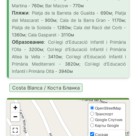
Martina -
760м
; Bar Macow -
770м
Пляжи
:
Platja de la Barreta de Gualda -
690м
; Platja
del Mascarat -
900м
; Cala de la Barra Gran -
1170м
;
Platja de la Solsida -
1280м
; Cala del Racó del Corb -
1360м
; Cala Gasparet -
3110м
Образование
:
Col·legi d'Educació Infantil i Primària
l'Olla -
3200м
; Col·legi d'Educació Infantil i Primària
Altea la Vella -
3410м
; Col·legi d'Educació Infantil i
Primària Mediterrani -
3820м
; Col·legi d'Educació
Infantil i Primària Oltà -
3940м
Costa Blanca / Коста Бланка
+
OpenStreetMap
Транспорт
−
Google Спутник
Карты Google
Соседи