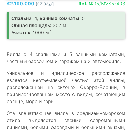
€2.190.000
Ref. N:
35/MVS5-408
[€7133
]
2
/м
Спальни
: 4,
Ванные комнаты
: 5
2
Общая площадь
: 307 м
2
Участок
: 1000 м
Вилла с 4 спальнями и 5 ванными комнатами,
частным бассейном и гаражом на 2 автомобиля.
Уникальное и идиллическое расположение
является неотъемлемой частью этой виллы,
расположенной на склонах Сьерра-Бернии, в
привилегированном месте с видом, сочетающим
солнце, море и горы.
Эта впечатляющая вилла в средиземноморском
стиле выделяется своими современными
линиями, белыми фасадами и большими окнами,