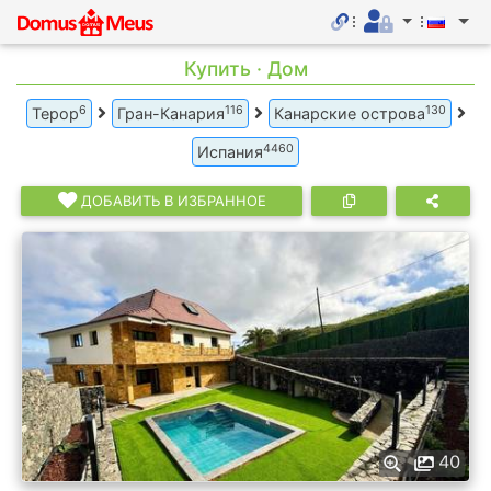
Купить · Дом
6
116
130
Терор
Гран-Канария
Канарские острова
4460
Испания
ДОБАВИТЬ В ИЗБРАННОЕ
40