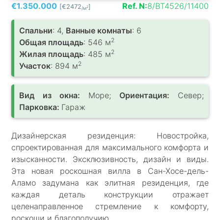
€1.350.000
Ref. N:
8/BT4526/11400
[€2472
]
2
/м
Спальни
: 4,
Ванные комнаты
: 6
2
Общая площадь
: 546 м
2
Жилая площадь
: 485 м
2
Участок
: 894 м
Вид из окна:
Море;
Ориентация:
Север;
Парковка:
Гараж
Дизайнерская резиденция: Новостройка,
спроектированная для максимального комфорта и
изысканности. Эксклюзивность, дизайн и виды.
Эта новая роскошная вилла в Сан-Хосе-дель-
Аламо задумана как элитная резиденция, где
каждая деталь конструкции отражает
целенаправленное стремление к комфорту,
роскоши и благополучию.