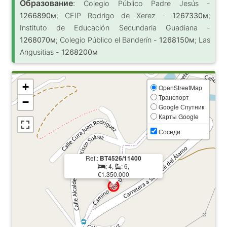
Образование
:
Colegio Público Padre Jesús -
1266890м
; CEIP Rodrigo de Xerez -
1267330м
;
Instituto de Educación Secundaria Guadiana -
1268070м
; Colegio Público el Banderín -
1268150м
; Las
Angusitias -
1268200м
+
OpenStreetMap
Транспорт
−
Google Спутник
Карты Google
Соседи
Ref.:
BT4526/11400
: 4,
: 6,
€1.350.000