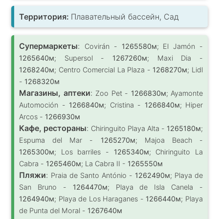
Территория:
Плавательный бассейн, Сад
Супермаркеты
:
Covirán -
1265580м
; El Jamón -
1265640м
; Supersol -
1267260м
; Maxi Dia -
1268240м
; Centro Comercial La Plaza -
1268270м
; Lidl
-
1268320м
Магазины, аптеки
:
Zoo Pet -
1266830м
; Ayamonte
Automoción -
1266840м
; Cristina -
1266840м
; Hiper
Arcos -
1266930м
Кафе, рестораны
:
Chiringuito Playa Alta -
1265180м
;
Espuma del Mar -
1265270м
; Majoa Beach -
1265300м
; Los barriles -
1265340м
; Chiringuito La
Cabra -
1265460м
; La Cabra II -
1265550м
Пляжи
:
Praia de Santo António -
1262490м
; Playa de
San Bruno -
1264470м
; Playa de Isla Canela -
1264940м
; Playa de Los Haraganes -
1266440м
; Playa
de Punta del Moral -
1267640м