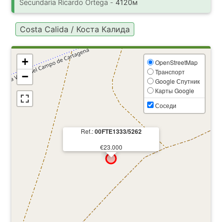
Secundaria Ricardo Ortega -
4120м
Costa Calida / Коста Калида
+
OpenStreetMap
Транспорт
−
Google Спутник
Карты Google
Соседи
Ref.:
00FTE1333/5262
€23.000