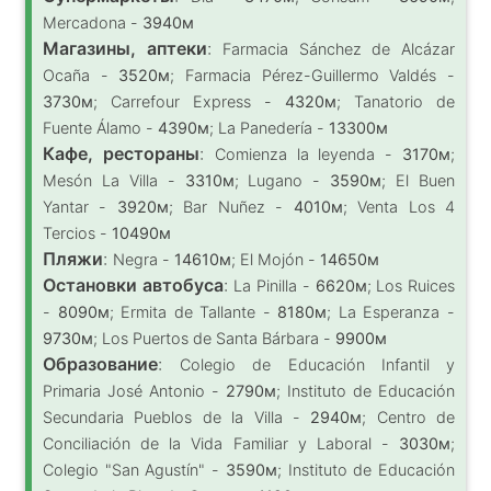
Mercadona -
3940м
Магазины, аптеки
:
Farmacia Sánchez de Alcázar
Ocaña -
3520м
; Farmacia Pérez-Guillermo Valdés -
3730м
; Carrefour Express -
4320м
; Tanatorio de
Fuente Álamo -
4390м
; La Panedería -
13300м
Кафе, рестораны
:
Comienza la leyenda -
3170м
;
Mesón La Villa -
3310м
; Lugano -
3590м
; El Buen
Yantar -
3920м
; Bar Nuñez -
4010м
; Venta Los 4
Tercios -
10490м
Пляжи
:
Negra -
14610м
; El Mojón -
14650м
Остановки автобуса
:
La Pinilla -
6620м
; Los Ruices
-
8090м
; Ermita de Tallante -
8180м
; La Esperanza -
9730м
; Los Puertos de Santa Bárbara -
9900м
Образование
:
Colegio de Educación Infantil y
Primaria José Antonio -
2790м
; Instituto de Educación
Secundaria Pueblos de la Villa -
2940м
; Centro de
Conciliación de la Vida Familiar y Laboral -
3030м
;
Colegio "San Agustín" -
3590м
; Instituto de Educación