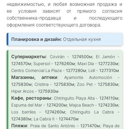
недвижимостью, и любая возможная продажа и
ее условия зависят от прямого согласия
собственника-продавца и последующего
оформления соответствующего договора.
Планировка и дизайн:
Отдельная кухня
Супермаркеты
:
Covirán -
1274500м
; El Jamón -
1274570м
; Supersol -
1276260м
; Maxi Dia -
1277230м
;
Centro Comercial La Plaza -
1277280м
; Lidl -
1277310м
Магазины, аптеки
:
Ayamonte Automoción -
1275830м
; Cristina -
1275830м
; Zoo Pet -
1275830м
;
Hiper Arcos -
1275930м
Кафе, рестораны
:
Chiringuito Playa Alta -
1274110м
;
Espuma del Mar -
1274200м
; Majoa Beach -
1274230м
;
Los barriles -
1274260м
; Chiringuito La Cabra -
1274380м
; La Cabra II -
1274470м
Пляжи
:
Praia de Santo António -
1271470м
; Playa de