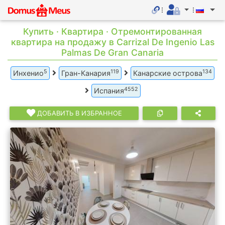
Купить · Квартира · Отремонтированная
квартира на продажу в Carrizal De Ingenio Las
Palmas De Gran Canaria
5
119
134
Инхенио
Гран-Канария
Канарские острова
4552
Испания
ДОБАВИТЬ В ИЗБРАННОЕ