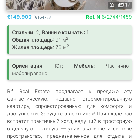
17
€149.900
Ref. N:
8/2744/1459
[€1647
]
2
/м
Спальни
: 2,
Ванные комнаты
: 1
2
Общая площадь
: 91 м
2
Жилая площадь
: 78 м
Ориентация:
Юг;
Мебель:
Частично
мебелировано
Rif Real Estate предлагает к продаже эту
фантастическую, недавно отремонтированную
квартиру, спроектированную для комфорта и
доступности. Забудьте о лестницах! При входе вас
встретит практичный холл, ведущий в просторную
отдельную гостиную — универсальное и светлое
пространство, предназначенное для отдыха и