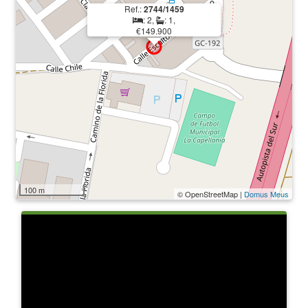
Ref.:
2744/1459
: 2,
: 1,
€149.900
100 m
© OpenStreetMap |
Domus Meus