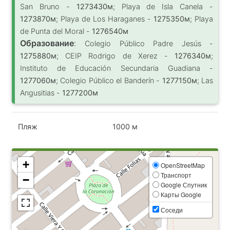
San Bruno -
1273430м
; Playa de Isla Canela -
1273870м
; Playa de Los Haraganes -
1275350м
; Playa
de Punta del Moral -
1276540м
Образование
:
Colegio Público Padre Jesús -
1275880м
; CEIP Rodrigo de Xerez -
1276340м
;
Instituto de Educación Secundaria Guadiana -
1277060м
; Colegio Público el Banderín -
1277150м
; Las
Angusitias -
1277200м
Пляж
1000 м
+
OpenStreetMap
Транспорт
−
Google Спутник
Карты Google
Соседи