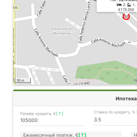
: 2,
: 1,
€175.000
50 m
Ипотека
Ставка по кредиту, %
Размер кредита, €
[ ? ]
Ежемесячный платеж, €
[ ? ]
Н