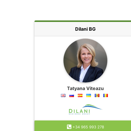
Dilani BG
Tatyana Viteazu
+34 965 993 278