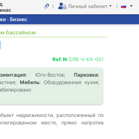
д
Личный кабинет
линас
ки · Бизнес
им бассейном
Ref. N:
3/RE-V-KA-001
риентация:
Юго-Восток;
Парковка:
астная;
Мебель:
Оборудованная кухня,
ебелировано
бъект недвижимости, расположенный по
илегированном месте, прямо напротив