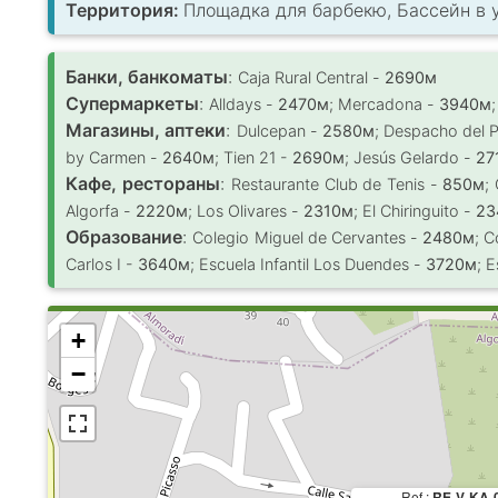
Территория:
Площадка для барбекю, Бассейн в 
Банки, банкоматы
:
Caja Rural Central -
2690м
Супермаркеты
:
Alldays -
2470м
; Mercadona -
3940м
Магазины, аптеки
:
Dulcepan -
2580м
; Despacho del 
by Carmen -
2640м
; Tien 21 -
2690м
; Jesús Gelardo -
27
Кафе, рестораны
:
Restaurante Club de Tenis -
850м
;
Algorfa -
2220м
; Los Olivares -
2310м
; El Chiringuito -
23
Образование
:
Colegio Miguel de Cervantes -
2480м
; 
Carlos I -
3640м
; Escuela Infantil Los Duendes -
3720м
; 
+
−
Ref.:
RE-V-KA-