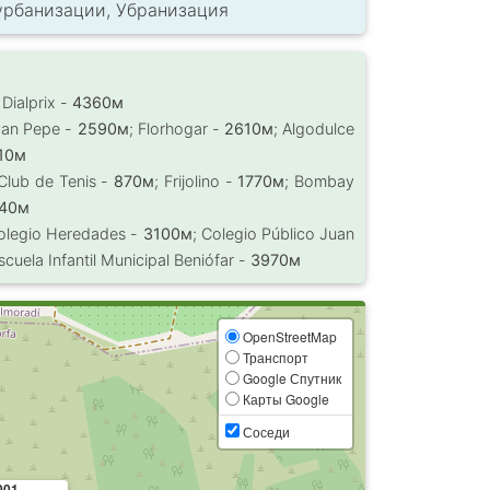
урбанизации, Убранизация
; Dialprix -
4360м
Pan Pepe -
2590м
; Florhogar -
2610м
; Algodulce
10м
 Club de Tenis -
870м
; Frijolino -
1770м
; Bombay
40м
Colegio Heredades -
3100м
; Colegio Público Juan
Escuela Infantil Municipal Beniófar -
3970м
OpenStreetMap
Транспорт
Google Спутник
Карты Google
Соседи
001