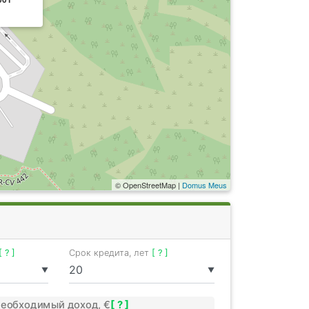
© OpenStreetMap |
Domus Meus
[ ? ]
Срок кредита, лет
[ ? ]
▼
▼
еобходимый доход, €
[ ? ]