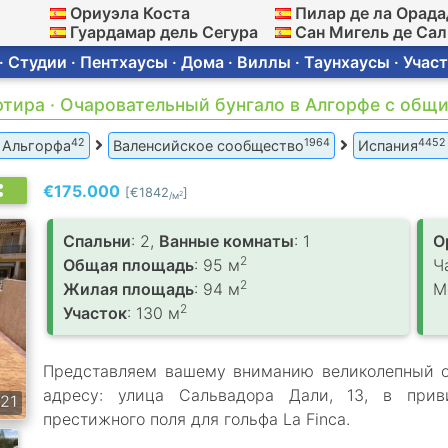
Ориуэла Коста
Пилар де ла Орада
Гуардамар дель Сегура
Сан Мигель де Са
 Студии · Пентхаусы · Дома · Виллы · Таунхаусы · Участ
артира · Очаровательный бунгало в Алгорфе с общ
42
1964
4452
Альгорфа
Валенсийское сообщество
Испания
€175.000
[€1842
]
2
/м
Спальни
: 2,
Ванные комнаты
: 1
О
2
Общая площадь
: 95 м
Ч
2
Жилая площадь
: 94 м
М
2
Участок
: 130 м
Представляем вашему вниманию великолепный о
адресу: улица Сальвадора Дали, 13, в прив
21
престижного поля для гольфа La Finca.