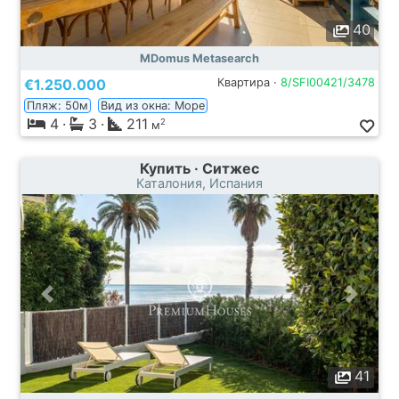
40
MDomus Metasearch
€1.250.000
Квартира ·
8/SFI00421/3478
Пляж: 50м
Вид из окна: Море
4
·
3
·
211
2
м
Купить · Ситжес
Каталония, Испания
41