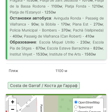
Fragata -
1030м
; Platja de Sant Sebastià -
1070м
; Platja
de la Bassa Rodona -
1100м
; Platja Fonda -
1210м
;
Platja de l'Estanyol -
1250м
Остановки автобуса
:
Avinguda Ronda - Passeig de
Vilafranca -
90м
; la Bòbila -
170м
; Plana Est -
270м
;
Policia Municipal - Bombers -
370м
; Pachà (Vallpineda)
-
400м
; Passeig de Vilafranca (Can Robert) -
410м
Образование
:
Escola Miquel Utrillo -
230м
; Escola
Pia de Sitges -
670м
; Escola Esteve Barrachina -
820м
;
Institut Vinyet -
1530м
; Institute of the Arts -
1560м
Пляж
1100 м
Costa de Garraf / Коста де Гарраф
+
OpenStreetMap
Транспорт
−
Google Спутник