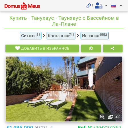
Купить · Танухаус · Таунхаус с Бассейном в
Ла-Плане
61
741
4552
Ситжес
Каталония
Испания
ДОБАВИТЬ В ИЗБРАННОЕ
52
€1.495.000
Ref. N:
5/PHS101362
[€6734
]
2