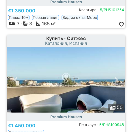
Premium Houses
€1.350.000
Квартира ·
5/PHS101254
Пляж: 10м
Первая линия
Вид из окна: Море
3
·
3
·
165
2
м
Купить · Ситжес
Каталония, Испания
50
Premium Houses
€1.450.000
Пентхаус ·
5/PHS100948