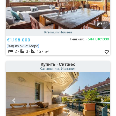
51
Premium Houses
€1.198.000
Пентхаус ·
5/PHS101330
Вид из окна: Море
2
·
3
·
157
2
м
Купить · Ситжес
Каталония, Испания