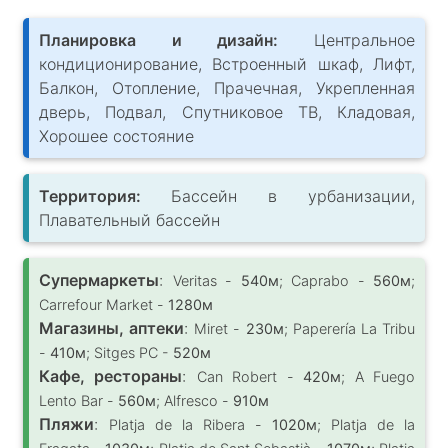
Планировка и дизайн:
Центральное
кондиционирование, Встроенный шкаф, Лифт,
Балкон, Отопление, Прачечная, Укрепленная
дверь, Подвал, Спутниковое ТВ, Кладовая,
Хорошее состояние
Территория:
Бассейн в урбанизации,
Плавательный бассейн
Супермаркеты
:
Veritas -
540м
; Caprabo -
560м
;
Carrefour Market -
1280м
Магазины, аптеки
:
Miret -
230м
; Paperería La Tribu
-
410м
; Sitges PC -
520м
Кафе, рестораны
:
Can Robert -
420м
; A Fuego
Lento Bar -
560м
; Alfresco -
910м
Пляжи
:
Platja de la Ribera -
1020м
; Platja de la