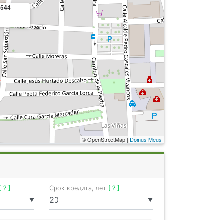
2544
© OpenStreetMap |
Domus Meus
[ ? ]
Срок кредита, лет
[ ? ]
▼
▼