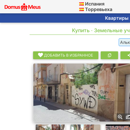
Испания
Торревьеха
Квартиры ·
Купить · Земельные уч
Альк
ДОБАВИТЬ В ИЗБРАННОЕ