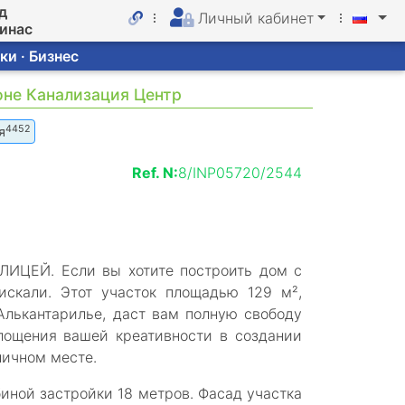
д
Личный кабинет
линас
ки · Бизнес
йоне Канализация Центр
4452
я
Ref. N:
8/INP05720/2544
ЕЙ. Если вы хотите построить дом с
искали. Этот участок площадью 129 м²,
Алькантарилье, даст вам полную свободу
лощения вашей креативности в создании
личном месте.
биной застройки 18 метров. Фасад участка