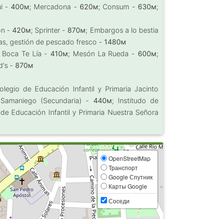
üi -
400м
; Mercadona -
620м
; Consum -
630м
;
on -
420м
; Sprinter -
870м
; Embargos a lo bestia
as, gestión de pescado fresco -
1480м
a Boca Te Lía -
410м
; Mesón La Rueda -
600м
;
d's -
870м
olegio de Educación Infantil y Primaria Jacinto
 Samaniego (Secundaria) -
440м
; Institudo de
 de Educación Infantil y Primaria Nuestra Señora
OpenStreetMap
Транспорт
Google Спутник
Карты Google
Соседи