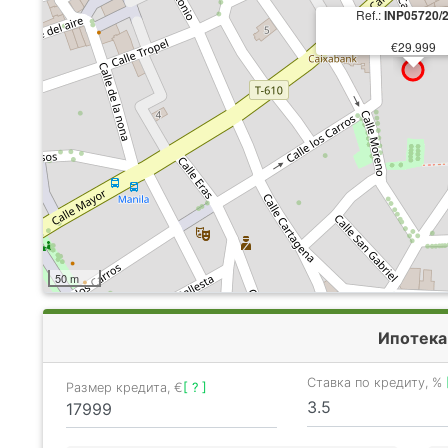
Ref.:
INP05720/
€29.999
50 m
Ипотека
Ставка по кредиту, %
Размер кредита, €
[ ? ]