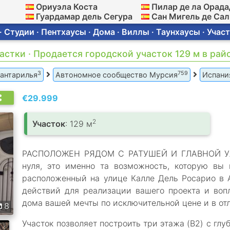
Ориуэла Коста
Пилар де ла Орада
Гуардамар дель Сегура
Сан Мигель де Са
 Студии · Пентхаусы · Дома · Виллы · Таунхаусы · Участ
астки · Продается городской участок 129 м в ра
3
759
антарилья
Автономное сообщество Мурсия
Испани
€29.999
2
Участок
: 129 м
РАСПОЛОЖЕН РЯДОМ С РАТУШЕЙ И ГЛАВНОЙ УЛИЦ
нуля, это именно та возможность, которую вы 
расположенный на улице Калле Дель Росарио в 
действий для реализации вашего проекта и воп
дома вашей мечты по исключительной цене и в от
8
Участок позволяет построить три этажа (B2) с глу