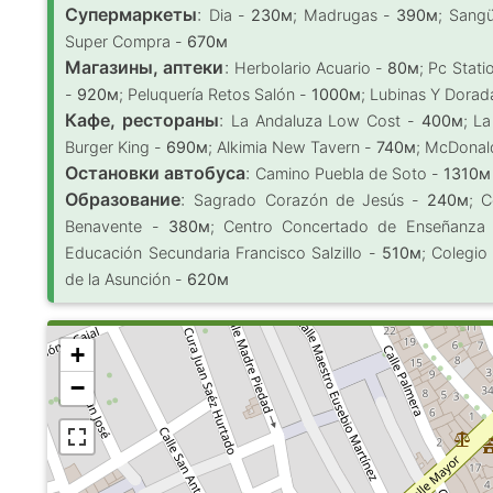
Супермаркеты
:
Dia -
230м
; Madrugas -
390м
; Sang
Super Compra -
670м
Магазины, аптеки
:
Herbolario Acuario -
80м
; Pc Stati
-
920м
; Peluquería Retos Salón -
1000м
; Lubinas Y Dorad
Кафе, рестораны
:
La Andaluza Low Cost -
400м
; L
Burger King -
690м
; Alkimia New Tavern -
740м
; McDonal
Остановки автобуса
:
Camino Puebla de Soto -
1310м
Образование
:
Sagrado Corazón de Jesús -
240м
; C
Benavente -
380м
; Centro Concertado de Enseñanza
Educación Secundaria Francisco Salzillo -
510м
; Colegio
de la Asunción -
620м
+
−