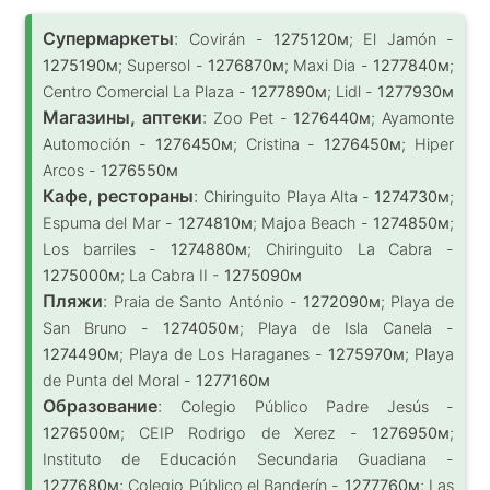
Супермаркеты
:
Covirán -
1275120м
; El Jamón -
1275190м
; Supersol -
1276870м
; Maxi Dia -
1277840м
;
Centro Comercial La Plaza -
1277890м
; Lidl -
1277930м
Магазины, аптеки
:
Zoo Pet -
1276440м
; Ayamonte
Automoción -
1276450м
; Cristina -
1276450м
; Hiper
Arcos -
1276550м
Кафе, рестораны
:
Chiringuito Playa Alta -
1274730м
;
Espuma del Mar -
1274810м
; Majoa Beach -
1274850м
;
Los barriles -
1274880м
; Chiringuito La Cabra -
1275000м
; La Cabra II -
1275090м
Пляжи
:
Praia de Santo António -
1272090м
; Playa de
San Bruno -
1274050м
; Playa de Isla Canela -
1274490м
; Playa de Los Haraganes -
1275970м
; Playa
de Punta del Moral -
1277160м
Образование
:
Colegio Público Padre Jesús -
1276500м
; CEIP Rodrigo de Xerez -
1276950м
;
Instituto de Educación Secundaria Guadiana -
1277680м
; Colegio Público el Banderín -
1277760м
; Las