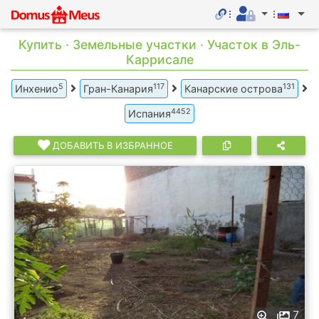
Купить · Земельные участки · Участок в Эль-
Каррисале
5
117
131
Инхенио
Гран-Канария
Канарские острова
4452
Испания
ДОБАВИТЬ В ИЗБРАННОЕ
7