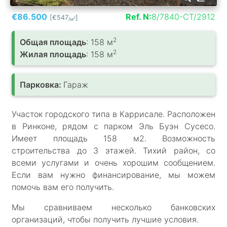
€86.500
Ref. N:
8/7840-CT/2912
[€547
]
2
/м
2
Общая площадь
: 158 м
2
Жилая площадь
: 158 м
Парковка:
Гараж
Участок городского типа в Каррисале. Расположен
в Ринконе, рядом с парком Эль Буэн Сусесо.
Имеет площадь 158 м2. Возможность
строительства до 3 этажей. Тихий район, со
всеми услугами и очень хорошим сообщением.
Если вам нужно финансирование, мы можем
помочь вам его получить.
Мы сравниваем несколько банковских
организаций, чтобы получить лучшие условия.