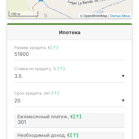
100 m
© OpenStreetMap |
Domus Meus
Ипотека
Размер кредита, €
[ ? ]
Ставка по кредиту, %
[ ? ]
▼
Срок кредита, лет
[ ? ]
▼
Ежемесячный платеж, €
[ ? ]
Необходимый доход, €
[ ? ]