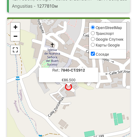
Angusitias -
1277810м
+
OpenStreetMap
Транспорт
−
Google Спутник
Карты Google
Соседи
Ref.:
7840-CT/2912
€86.500