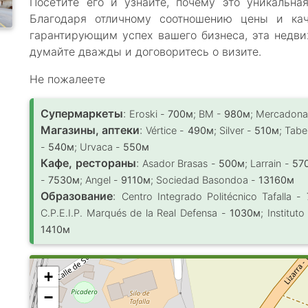
Посетите его и узнайте, почему это уникальн
Благодаря отличному соотношению цены и ка
гарантирующим успех вашего бизнеса, эта недви
думайте дважды и договоритесь о визите.
Не пожалеете
Супермаркеты
:
Eroski -
700м
; BM -
980м
; Mercadon
Магазины, аптеки
:
Vértice -
490м
; Silver -
510м
; Tabe
-
540м
; Urvaca -
550м
Кафе, рестораны
:
Asador Brasas -
500м
; Larrain -
57
-
7530м
; Angel -
9110м
; Sociedad Basondoa -
13160м
Образование
:
Centro Integrado Politécnico Tafalla -
C.P.E.I.P. Marqués de la Real Defensa -
1030м
; Institu
1410м
+
−