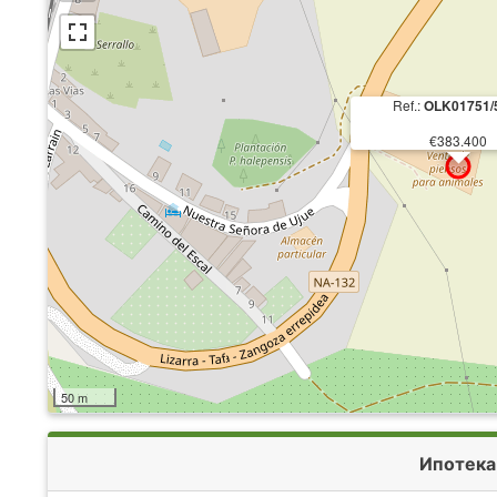
Ref.:
OLK01751/
€383.400
50 m
Ипотека