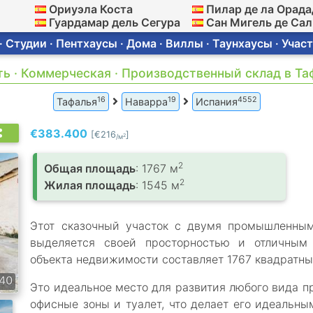
Ориуэла Коста
Пилар де ла Орада
Гуардамар дель Сегура
Сан Мигель де Са
 Студии · Пентхаусы · Дома · Виллы · Таунхаусы · Участ
ть · Коммерческая · Производственный склад в Та
16
19
4552
Тафалья
Наварра
Испания
€383.400
[€216
]
2
/м
2
Общая площадь
: 1767 м
2
Жилая площадь
: 1545 м
Этот сказочный участок с двумя промышленным
выделяется своей просторностью и отличным
объекта недвижимости составляет 1767 квадратных
40
Это идеальное место для развития любого вида п
офисные зоны и туалет, что делает его идеальны