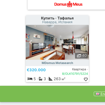
Купить · Тафалья
Наварра, Испания
40
MDomus Metasearch
€320.000
Квартира ·
8/OLK10791/5224
5
·
3
·
263
2
м
Eng