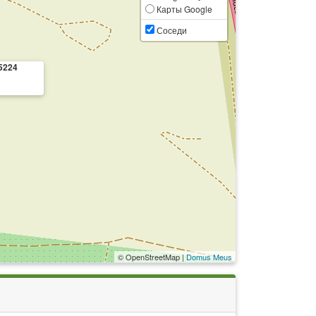
Карты Google
Соседи
5224
© OpenStreetMap |
Domus Meus