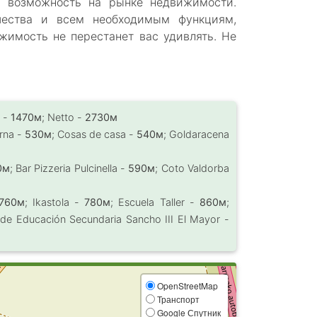
ая возможность на рынке недвижимости.
чества и всем необходимым функциям,
жимость не перестанет вас удивлять. Не
a -
1470м
; Netto -
2730м
rna -
530м
; Cosas de casa -
540м
; Goldaracena
0м
; Bar Pizzeria Pulcinella -
590м
; Coto Valdorba
760м
; Ikastola -
780м
; Escuela Taller -
860м
;
to de Educación Secundaria Sancho III El Mayor -
OpenStreetMap
Транспорт
Google Спутник