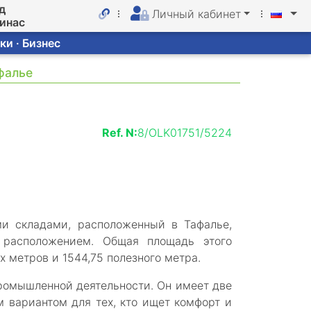
д
Личный кабинет
линас
ки · Бизнес
фалье
Ref. N:
8/OLK01751/5224
и складами, расположенный в Тафалье,
 расположением. Общая площадь этого
 метров и 1544,75 полезного метра.
ромышленной деятельности. Он имеет две
м вариантом для тех, кто ищет комфорт и