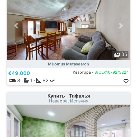
35
MDomus Metasearch
€49.000
Квартира ·
8/OLK10792/5224
3
·
1
·
92
2
м
Купить · Тафалья
Наварра, Испания