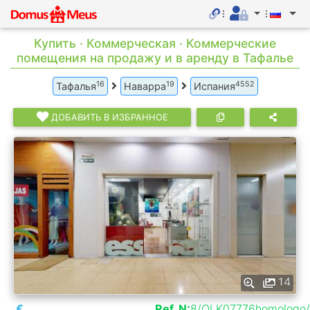
Купить · Коммерческая · Коммерческие
помещения на продажу и в аренду в Тафалье
16
19
4552
Тафалья
Наварра
Испания
ДОБАВИТЬ В ИЗБРАННОЕ
14
€
Ref. N:
8/OLK07776homologo