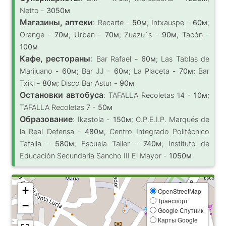
Netto -
3050м
Магазины, аптеки
:
Recarte -
50м
; Intxauspe -
60м
;
Orange -
70м
; Urban -
70м
; Zuazu´s -
90м
; Tacón -
100м
Кафе, рестораны
:
Bar Rafael -
60м
; Las Tablas de
Marijuano -
60м
; Bar JJ -
60м
; La Placeta -
70м
; Bar
Txiki -
80м
; Disco Bar Astur -
90м
Остановки автобуса
:
TAFALLA Recoletas 14 -
10м
;
TAFALLA Recoletas 7 -
50м
Образование
:
Ikastola -
150м
; C.P.E.I.P. Marqués de
la Real Defensa -
480м
; Centro Integrado Politécnico
Tafalla -
580м
; Escuela Taller -
740м
; Instituto de
Educación Secundaria Sancho III El Mayor -
1050м
+
OpenStreetMap
Транспорт
−
Google Спутник
Карты Google