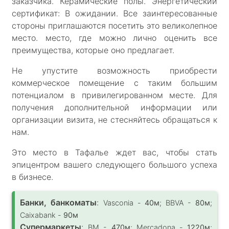
заказчика. Керамические полы. Энергетический
сертификат: В ожидании. Все заинтересованные
стороны приглашаются посетить это великолепное
место. место, где можно лично оценить все
преимущества, которые оно предлагает.
Не упустите возможность приобрести
коммерческое помещение с таким большим
потенциалом в привилегированном месте. Для
получения дополнительной информации или
организации визита, не стесняйтесь обращаться к
нам.
Это место в Тафалье ждет вас, чтобы стать
эпицентром вашего следующего большого успеха
в бизнесе.
Банки, банкоматы
:
Vasconia -
40м
; BBVA -
80м
;
Caixabank -
90м
Супермаркеты
:
BM -
470м
; Mercadona -
1220м
;