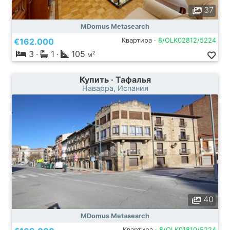
37
MDomus Metasearch
€162.000
Квартира ·
8/OLK02812/5224
3
·
1
·
105
2
м
Купить · Тафалья
Наварра, Испания
40
MDomus Metasearch
Квартира ·
8/OLK01810/5224