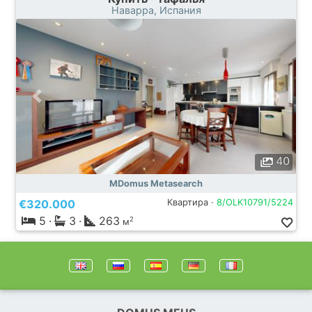
Наварра, Испания
40
MDomus Metasearch
€320.000
Квартира ·
8/OLK10791/5224
5
·
3
·
263
2
м