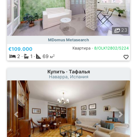
23
MDomus Metasearch
€109.000
Квартира ·
8/OLK12802/5224
2
·
1
·
69
2
м
Купить · Тафалья
Наварра, Испания