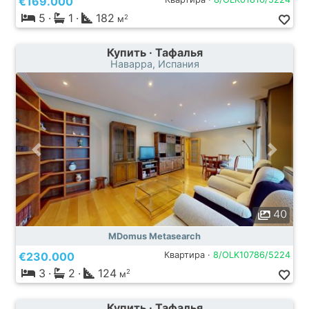
€169.000
5
·
1
·
182
2
м
Купить · Тафалья
Наварра, Испания
40
MDomus Metasearch
€230.000
Квартира ·
8/OLK10786/5224
3
·
2
·
124
2
м
Купить · Тафалья