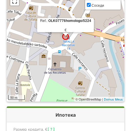
Соседи
Ref.:
OLK07776homologo/5224
€
50 m
© OpenStreetMap |
Domus Meus
Ипотека
Размер кредита, €
[ ? ]