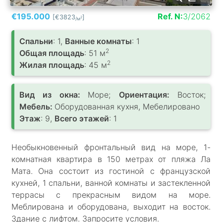
€195.000
Ref. N:
3/2062
[€3823
]
2
/м
Спальни
: 1,
Ванные комнаты
: 1
2
Общая площадь
: 51 м
2
Жилая площадь
: 45 м
Вид из окна:
Море;
Ориентация:
Восток;
Мебель:
Оборудованная кухня, Мебелировано
Этаж
: 9,
Всего этажей
: 1
Необыкновенный фронтальный вид на море, 1-
комнатная квартира в 150 метрах от пляжа Ла
Мата. Она состоит из гостиной с французской
кухней, 1 спальни, ванной комнаты и застекленной
террасы с прекрасным видом на море.
Меблирована и оборудована, выходит на восток.
Здание с лифтом. Запросите условия.