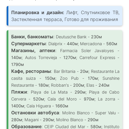
Планировка и дизайн:
Лифт, Спутниковое ТВ,
Застекленная терраса, Готово для проживания
Банки, банкоматы
:
Deutusche Bank -
230м
Супермаркеты
:
Dialprix -
440м
; Mercadona -
560м
Магазины, аптеки
:
Farmacia Soler Javaloyes -
140м
; Autos Torrevieja -
1270м
; Carrefour Express -
1790м
Кафе, рестораны
:
Bar Britania -
20м
; Restaurante La
casita suiza -
150м
; Zoo Pub -
170м
; Sunshine
Restaurante -
180м
; Robban's -
200м
; Elas -
240м
Пляжи
:
Playa de La Mata -
290м
; Playa de Cabo
Cervera -
520м
; Cala del Moro -
970м
; La zorra -
1400м
; Cala Higuera -
1660м
Остановки автобуса
:
Molino Blanco - Super Valu -
280м
; Magani -
290м
; Molino Blanco -
290м
Образование
:
CEIP Ciudad del Mar -
580м
; Instituto