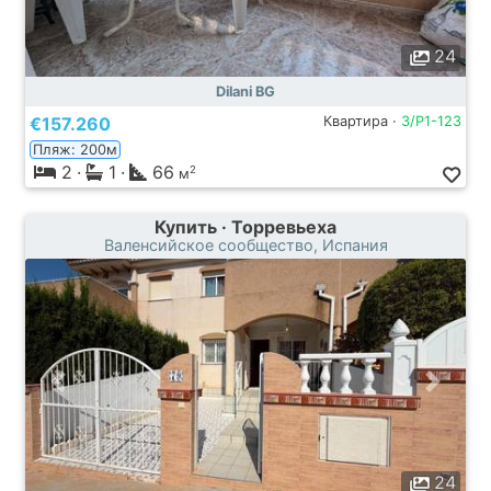
24
Dilani BG
€157.260
Квартира ·
3/P1-123
Пляж: 200м
2
·
1
·
66
2
м
Купить · Торревьеха
Валенсийское сообщество, Испания
24