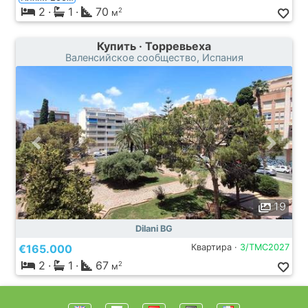
2
·
1
·
70
2
м
Купить · Торревьеха
Валенсийское сообщество, Испания
19
Dilani BG
€165.000
Квартира ·
3/TMC2027
2
·
1
·
67
2
м