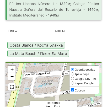
Público Libertas Número 1 -
1320м
; Colegio Público
Nuestra Señora del Rosario de Torrevieja -
1440м
;
Instituto Mediterráneo -
1940м
Пляж
400 м
Costa Blanca / Коста Бланка
La Mata Beach / Пляж Ла Мата
+
OpenStreetMap
Транспорт
−
Google Спутник
Карты Google
Соседи
Ref.:
2062
: 1,
: 1,