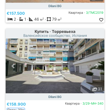
Dilani BG
€157.500
Квартира ·
3/TMC2019
2
·
1
·
46
·
79
2
2
м
м
Купить · Торревьеха
Валенсийское сообщество, Испания
31
Dilani BG
€158.900
Квартира ·
3/29-MH-340
Пляж: 20м