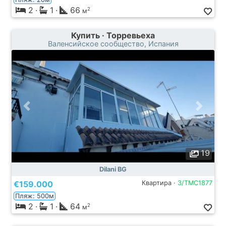
2
·
1
·
66
2
м
Купить · Торревьеха
Валенсийское сообщество, Испания
19
Dilani BG
€159.000
Квартира ·
3/TMC1877
Пляж: 500м
2
·
1
·
64
2
м