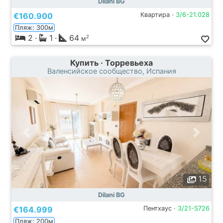
Dilani BG
€160.900
Квартира ·
3/6-21.028
Пляж: 300м
2
·
1
·
64
2
м
Купить · Торревьеха
Валенсийское сообщество, Испания
15
Dilani BG
€164.999
Пентхаус ·
3/21-S726
Пляж: 200м