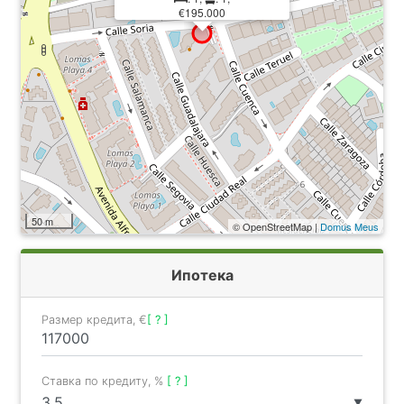
€195.000
50 m
© OpenStreetMap |
Domus Meus
Ипотека
Размер кредита, €
[ ? ]
Ставка по кредиту, %
[ ? ]
▼