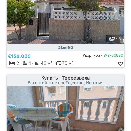
40
Dilani BG
€156.000
Квартира ·
3/8-00930
2
·
1
·
43
·
75
2
2
м
м
Купить · Торревьеха
Валенсийское сообщество, Испания