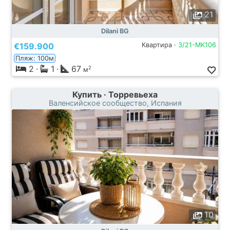
21
Dilani BG
€159.900
Квартира ·
3/21-MK106
Пляж: 100м
2
·
1
·
67
2
м
Купить · Торревьеха
Валенсийское сообщество, Испания
10