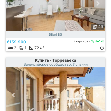
49
Dilani BG
€159.900
Квартира ·
3/NA178
2
·
1
·
72
2
м
Купить · Торревьеха
Валенсийское сообщество, Испания