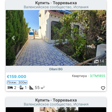
Купить · Торревьеха
Валенсийское сообщество, Испания
14
Dilani BG
€159.000
Квартира ·
3/TM1855
Пляж: 300м
2
·
1
·
55
2
м
Купить · Торревьеха
Валенсийское сообщество, Испания