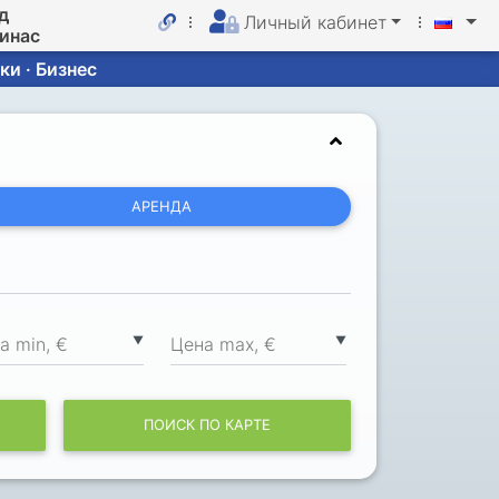
д
Личный кабинет
линас
ки · Бизнес
АРЕНДА
▼
▼
а min, €
Цена max, €
ПОИСК ПО КАРТЕ