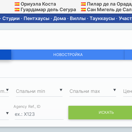
Ориуэла Коста
Пилар де ла Орада
Гуардамар дель Сегура
Сан Мигель де Са
 Студии · Пентхаусы · Дома · Виллы · Таунхаусы · Участ
НОВОСТРОЙКА
2
▼
▼
▼
Общая площадь min, м
Спальни min
Спальни max
Цен
Agency Ref., ID
ИСКАТЬ
▼