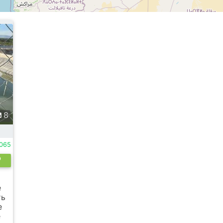
8
065
е
ть
е
е