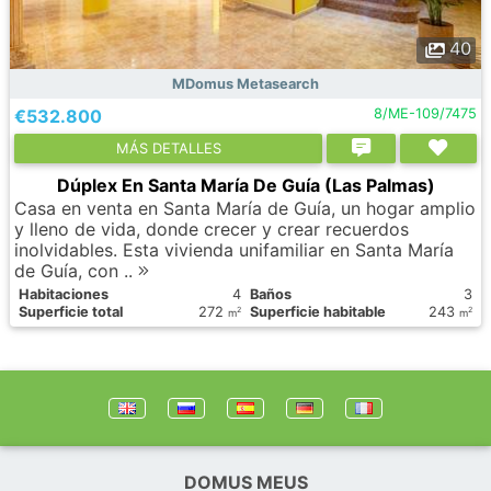
40
MDomus Metasearch
€532.800
8/ME-109/7475
МÁS DETALLES
Dúplex En Santa María De Guía (Las Palmas)
Casa en venta en Santa María de Guía, un hogar amplio
y lleno de vida, donde crecer y crear recuerdos
inolvidables. Esta vivienda unifamiliar en Santa María
de Guía, con ..
Habitaciones
4
Baños
3
Superficie total
272
Superficie habitable
243
2
2
m
m
DOMUS MEUS