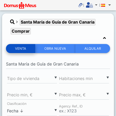
Santa María de Guía de Gran Canaria
Comprar
VENTA
OBRA NUEVA
ALQUILAR
▼
▼
Tipo de vivienda
Habitaciones min
▼
▼
Precio min, €
Precio max, €
Clasificación
Agency Ref., ID
▼