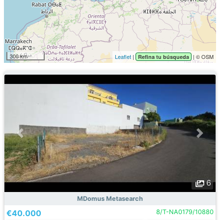
300 km
Leaflet
|
| © OSM
Refina tu búsqueda
6
MDomus Metasearch
€40.000
8/T-NA0179/10880