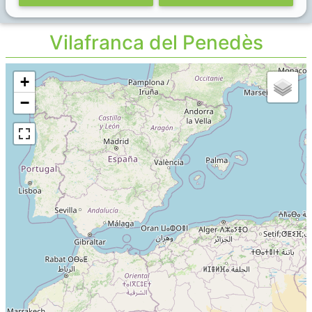
Vilafranca del Penedès
+
−