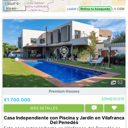
300 km
Leaflet
|
| © OSM
Refina tu búsqueda
52
Premium Houses
€1.700.000
5/PHS101210
МÁS DETALLES
Casa Independiente con Piscina y Jardín en Vilafranca
Del Penedés