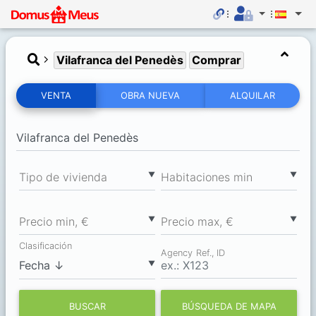
Vilafranca del Penedès
Comprar
VENTA
OBRA NUEVA
ALQUILAR
▼
▼
Tipo de vivienda
Habitaciones min
▼
▼
Precio min, €
Precio max, €
Clasificación
Agency Ref., ID
▼
BUSCAR
BÚSQUEDA DE MAPA