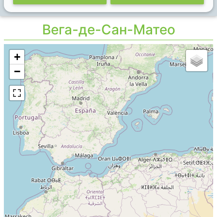
Вега-де-Сан-Матео
+
−