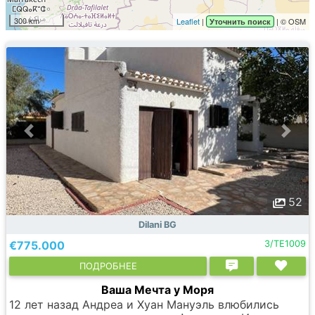
300 km
Leaflet
|
| © OSM
Уточнить поиск
52
Dilani BG
€775.000
3/TE1009
ПОДРОБНЕЕ
Ваша Мечта у Моря
12 лет назад Андреа и Хуан Мануэль влюбились