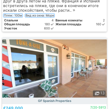
друг в друга летом на пляже. Франция и Испания
встретились на пляже, где они в конечном итоге
искали спокойствия, чтобы расти..
Пляж: 100м
Вид из окна: Море
Спальни
4
Ванные комнаты
2
Общая площадь
180
Жилая площадь
160
2
2
м
м
Участок
600
2
м
13
GF Spanish Properties
€249.000
7/20-5913