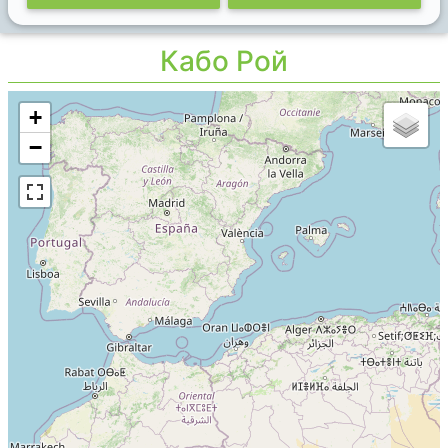
Кабо Рой
+
−