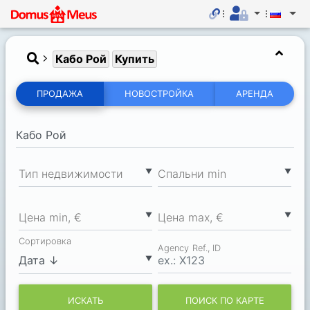
Кабо Рой
Купить
ПРОДАЖА
НОВОСТРОЙКА
АРЕНДА
▼
▼
Тип недвижимости
Спальни min
▼
▼
Цена min, €
Цена max, €
Сортировка
Agency Ref., ID
▼
ИСКАТЬ
ПОИСК ПО КАРТЕ