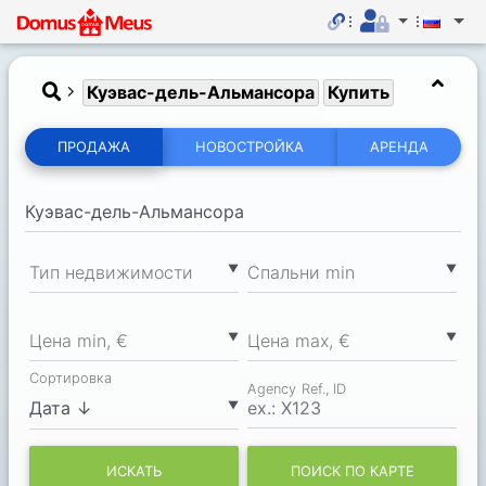
Куэвас-дель-Альмансора
Купить
ПРОДАЖА
НОВОСТРОЙКА
АРЕНДА
▼
▼
Тип недвижимости
Спальни min
▼
▼
Цена min, €
Цена max, €
Сортировка
Agency Ref., ID
▼
ИСКАТЬ
ПОИСК ПО КАРТЕ