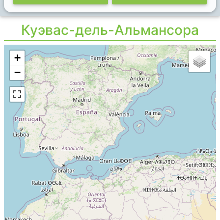
Куэвас-дель-Альмансора
+
−