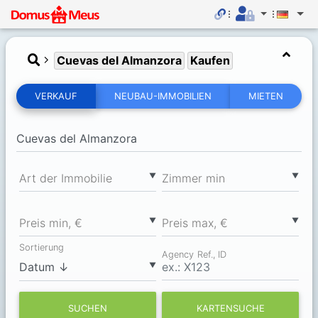
Cuevas del Almanzora
Kaufen
VERKAUF
NEUBAU-IMMOBILIEN
MIETEN
▼
▼
Art der Immobilie
Zimmer min
▼
▼
Preis min, €
Preis max, €
Sortierung
Agency Ref., ID
▼
SUCHEN
KARTENSUCHE