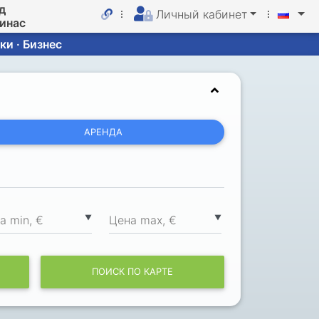
д
Личный кабинет
линас
ки · Бизнес
АРЕНДА
▼
▼
а min, €
Цена max, €
ПОИСК ПО КАРТЕ