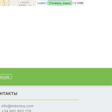
Leaflet
|
| © OSM
Уточнить поиск
ançais
НТАКТЫ
info@mdomus.com
+34 965 993 278