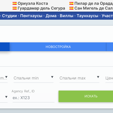
Ориуэла Коста
Пилар де ла Орада
Гуардамар дель Сегура
Сан Мигель де Са
 Студии · Пентхаусы · Дома · Виллы · Таунхаусы · Участ
НОВОСТРОЙКА
2
▼
▼
▼
Общая площадь min, м
Спальни min
Спальни max
Цен
Agency Ref., ID
ИСКАТЬ
▼