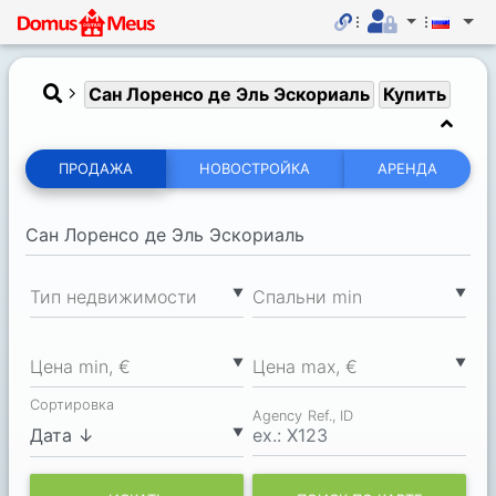
Сан Лоренсо де Эль Эскориаль
Купить
ПРОДАЖА
НОВОСТРОЙКА
АРЕНДА
▼
▼
Тип недвижимости
Спальни min
▼
▼
Цена min, €
Цена max, €
Сортировка
Agency Ref., ID
▼