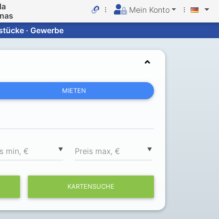
da
Mein Konto
inas
dstücke · Gewerbe
MIETEN
▼
▼
s min, €
Preis max, €
KARTENSUCHE