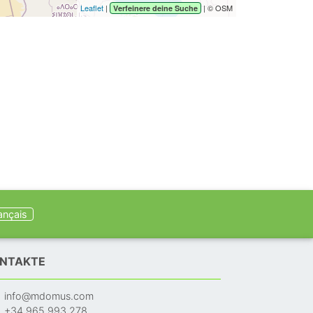
Leaflet
|
| © OSM
Verfeinere deine Suche
ançais
NTAKTE
info@mdomus.com
+34 965 993 278