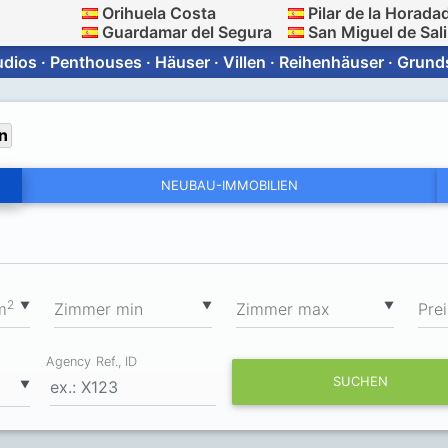
Orihuela Costa
Pilar de la Horada
Guardamar del Segura
San Miguel de Sal
ios · Penthouses · Häuser · Villen · Reihenhäuser · Grun
n
NEUBAU-IMMOBILIEN
2
▼
▼
▼
m
Zimmer min
Zimmer max
Prei
Agency Ref., ID
SUCHEN
▼