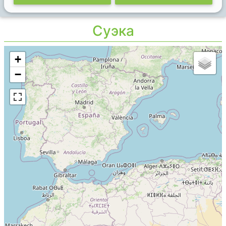
Суэка
+
−