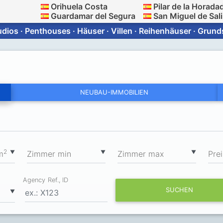
Orihuela Costa
Pilar de la Horada
Guardamar del Segura
San Miguel de Sal
ios · Penthouses · Häuser · Villen · Reihenhäuser · Grun
NEUBAU-IMMOBILIEN
2
▼
▼
▼
m
Zimmer min
Zimmer max
Prei
Agency Ref., ID
SUCHEN
▼