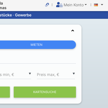
da
Mein Konto
inas
dstücke · Gewerbe
MIETEN
▼
▼
s min, €
Preis max, €
KARTENSUCHE