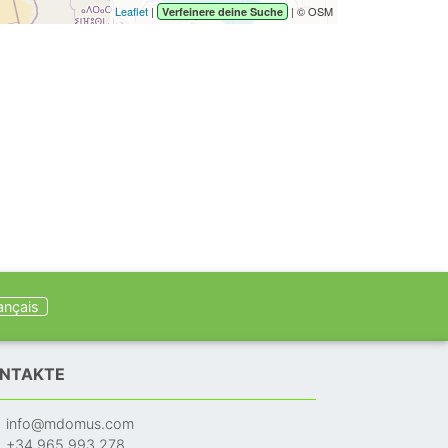
Leaflet
|
| © OSM
Verfeinere deine Suche
ançais
NTAKTE
info@mdomus.com
+34 965 993 278