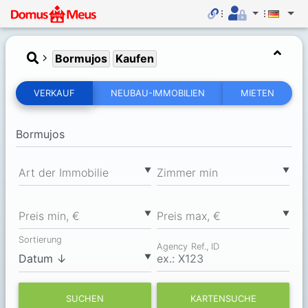
Bormujos
Kaufen
VERKAUF
NEUBAU-IMMOBILIEN
MIETEN
▼
▼
Art der Immobilie
Zimmer min
▼
▼
Preis min, €
Preis max, €
Sortierung
Agency Ref., ID
▼
SUCHEN
KARTENSUCHE