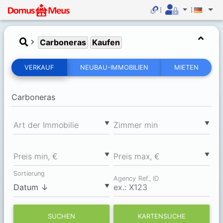
Carboneras
Kaufen
VERKAUF
NEUBAU-IMMOBILIEN
MIETEN
▼
▼
Art der Immobilie
Zimmer min
▼
▼
Preis min, €
Preis max, €
Sortierung
Agency Ref., ID
▼
SUCHEN
KARTENSUCHE