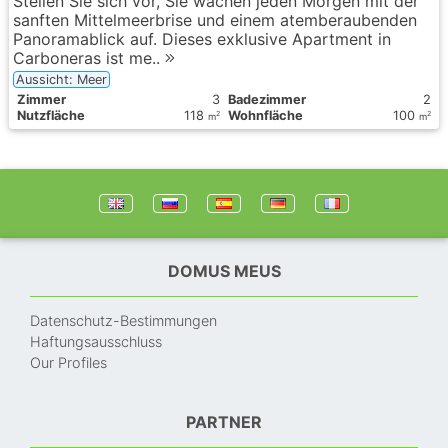
Stellen Sie sich vor, Sie wachen jeden Morgen mit der
sanften Mittelmeerbrise und einem atemberaubenden
Panoramablick auf. Dieses exklusive Apartment in
Carboneras ist me..
Aussicht: Meer
Zimmer
3
Badezimmer
2
Nutzfläche
118
Wohnfläche
100
2
2
m
m
DOMUS MEUS
Datenschutz-Bestimmungen
Haftungsausschluss
Our Profiles
PARTNER