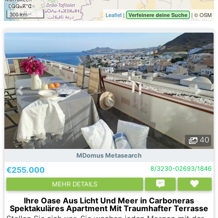
300 km
Leaflet
|
| © OSM
Verfeinere deine Suche
40
MDomus Metasearch
€255.000
8/3230-02693/1846
MEHR DETAILS
Ihre Oase Aus Licht Und Meer in Carboneras
Spektakuläres Apartment Mit Traumhafter Terrasse