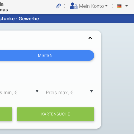
da
Mein Konto
inas
dstücke · Gewerbe
MIETEN
▼
▼
s min, €
Preis max, €
KARTENSUCHE