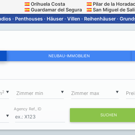
Orihuela Costa
Pilar de la Horada
Guardamar del Segura
San Miguel de Sal
ios · Penthouses · Häuser · Villen · Reihenhäuser · Grun
NEUBAU-IMMOBILIEN
2
▼
▼
▼
m
Zimmer min
Zimmer max
Prei
Agency Ref., ID
SUCHEN
▼