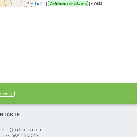
Leaflet
|
| © OSM
Verfeinere deine Suche
ançais
NTAKTE
info@mdomus.com
+34 965 993 278