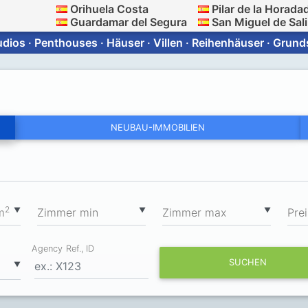
Orihuela Costa
Pilar de la Horada
Guardamar del Segura
San Miguel de Sal
ios · Penthouses · Häuser · Villen · Reihenhäuser · Grun
NEUBAU-IMMOBILIEN
2
▼
▼
▼
m
Zimmer min
Zimmer max
Prei
Agency Ref., ID
SUCHEN
▼