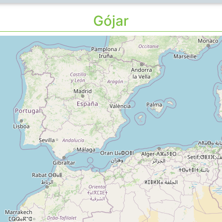
Gójar