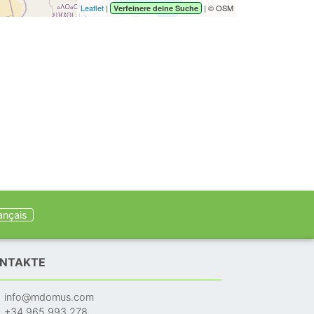
Leaflet
|
| © OSM
Verfeinere deine Suche
ançais
NTAKTE
info@mdomus.com
+34 965 993 278