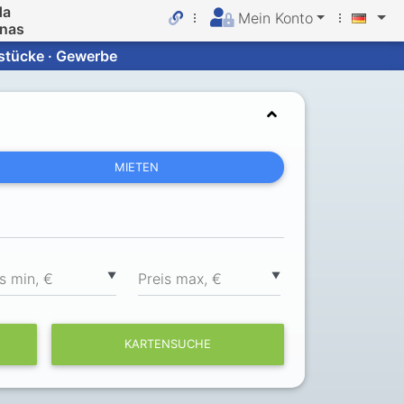
da
Mein Konto
inas
dstücke · Gewerbe
MIETEN
▼
▼
s min, €
Preis max, €
KARTENSUCHE