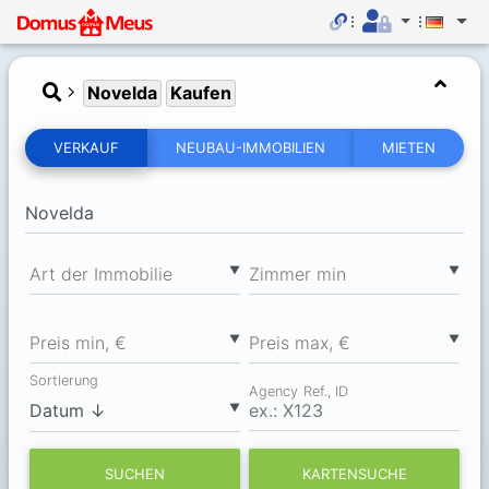
Novelda
Kaufen
VERKAUF
NEUBAU-IMMOBILIEN
MIETEN
▼
▼
Art der Immobilie
Zimmer min
▼
▼
Preis min, €
Preis max, €
Sortierung
Agency Ref., ID
▼
SUCHEN
KARTENSUCHE