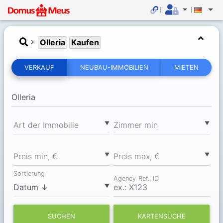
Olleria
Kaufen
VERKAUF
NEUBAU-IMMOBILIEN
MIETEN
▼
▼
Art der Immobilie
Zimmer min
▼
▼
Preis min, €
Preis max, €
Sortierung
Agency Ref., ID
▼
SUCHEN
KARTENSUCHE