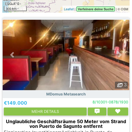
300 km
Leaflet
|
| © OSM
Verfeinere deine Suche
3
MDomus Metasearch
€149.000
8/10301-0878/1930
MEHR DETAILS
Unglaubliche Geschäftsräume 50 Meter vom Strand
von Puerto de Sagunto entfernt