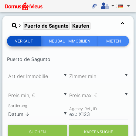
Puerto de Sagunto
Kaufen
VERKAUF
NEUBAU-IMMOBILIEN
MIETEN
▼
▼
Art der Immobilie
Zimmer min
▼
▼
Preis min, €
Preis max, €
Sortierung
Agency Ref., ID
▼
SUCHEN
KARTENSUCHE