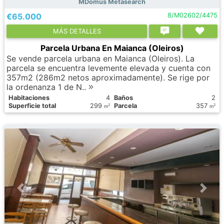
MDomus Metasearch
€65.000
8/M02602/4475
МÁS DETALLES
Parcela Urbana En Maianca (Oleiros)
Se vende parcela urbana en Maianca (Oleiros). La
parcela se encuentra levemente elevada y cuenta con
357m2 (286m2 netos aproximadamente). Se rige por
la ordenanza 1 de N..
Habitaciones
4
Baños
2
Superficie total
299
Parcela
357
2
2
m
m