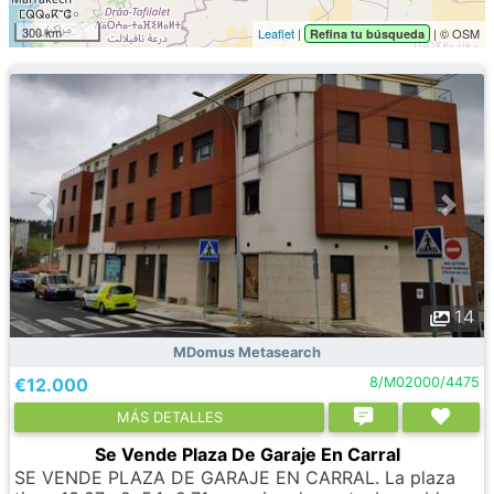
300 km
Leaflet
|
| © OSM
Refina tu búsqueda
14
MDomus Metasearch
€12.000
8/M02000/4475
МÁS DETALLES
Se Vende Plaza De Garaje En Carral
SE VENDE PLAZA DE GARAJE EN CARRAL. La plaza