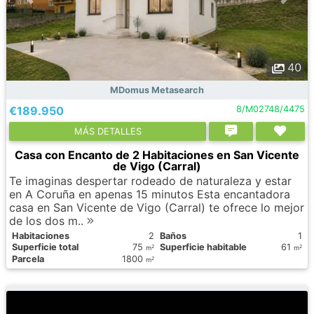
40
MDomus Metasearch
€189.950
8/M02748/4475
МÁS DETALLES
Casa con Encanto de 2 Habitaciones en San Vicente
de Vigo (Carral)
Te imaginas despertar rodeado de naturaleza y estar
en A Coruña en apenas 15 minutos Esta encantadora
casa en San Vicente de Vigo (Carral) te ofrece lo mejor
de los dos m..
Habitaciones
2
Baños
1
Superficie total
75
Superficie habitable
61
2
2
m
m
Parcela
1800
2
m