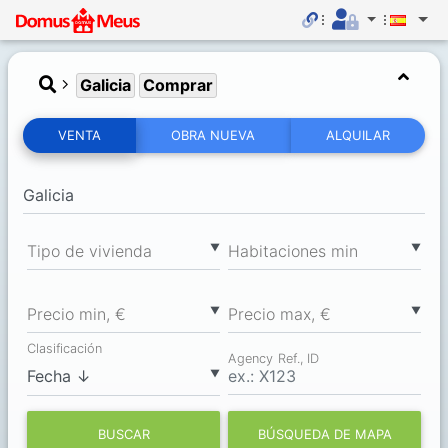
Galicia
Comprar
VENTA
OBRA NUEVA
ALQUILAR
▼
▼
Tipo de vivienda
Habitaciones min
▼
▼
Precio min, €
Precio max, €
Clasificación
Agency Ref., ID
▼
BUSCAR
BÚSQUEDA DE MAPA