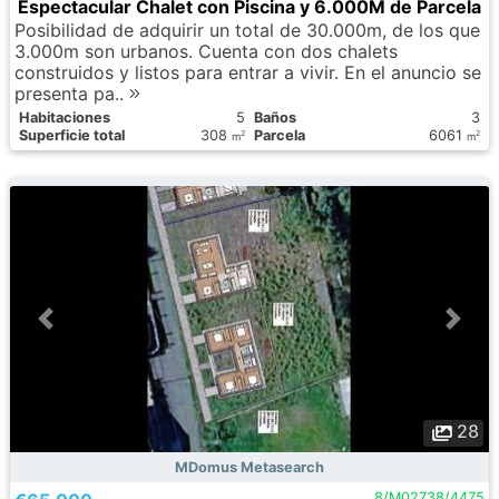
Espectacular Chalet con Piscina y 6.000M de Parcela
Posibilidad de adquirir un total de 30.000m, de los que
3.000m son urbanos. Cuenta con dos chalets
construidos y listos para entrar a vivir. En el anuncio se
presenta pa..
Habitaciones
5
Baños
3
Superficie total
308
Parcela
6061
2
2
m
m
28
MDomus Metasearch
8/M02738/4475