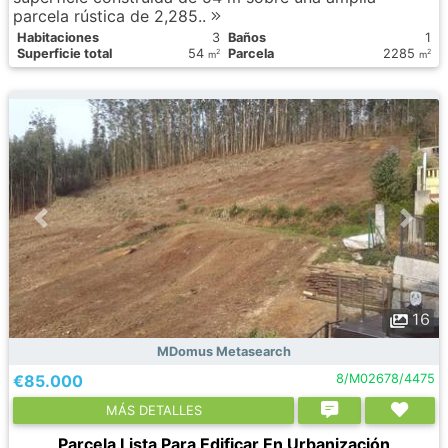
parcela rústica de 2,285..
Habitaciones
3
Baños
1
Superficie total
54
Parcela
2285
2
2
m
m
16
MDomus Metasearch
€85.000
8/M02678/4475
МÁS DETALLES
Parcela Lista Para Edificar En Urbanización