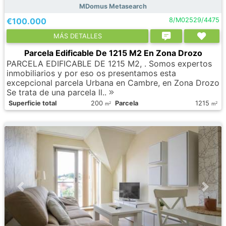
MDomus Metasearch
€100.000
8/M02529/4475
МÁS DETALLES
Parcela Edificable De 1215 M2 En Zona Drozo
PARCELA EDIFICABLE DE 1215 M2, . Somos expertos
inmobiliarios y por eso os presentamos esta
excepcional parcela Urbana en Cambre, en Zona Drozo
Se trata de una parcela ll..
Superficie total
200
Parcela
1215
2
2
m
m