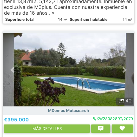
tiene 13,87m2, 5,1x2,71 aproximadamente. Inmueble en
exclusiva de M3plus. Cuenta con nuestra experiencia
de más de 16 años..
Superficie total
14
Superficie habitable
14
2
2
m
m
40
MDomus Metasearch
€395.000
8/KW280828RT/2079
МÁS DETALLES