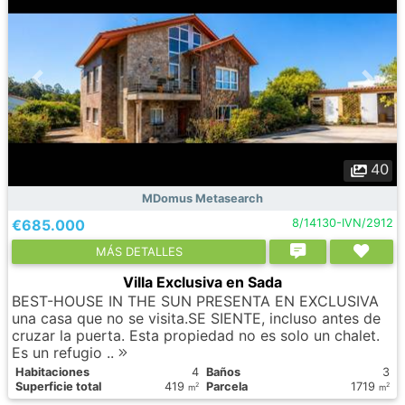
40
MDomus Metasearch
€685.000
8/14130-IVN/2912
МÁS DETALLES
Villa Exclusiva en Sada
BEST-HOUSE IN THE SUN PRESENTA EN EXCLUSIVA
una casa que no se visita.SE SIENTE, incluso antes de
cruzar la puerta. Esta propiedad no es solo un chalet.
Es un refugio ..
Habitaciones
4
Baños
3
Superficie total
419
Parcela
1719
2
2
m
m