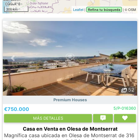
300 km
Leaflet
|
| © OSM
Refina tu búsqueda
52
Premium Houses
€750.000
5/P-016360
МÁS DETALLES
Casa en Venta en Olesa de Montserrat
Magnífica casa ubicada en Olesa de Montserrat de 316