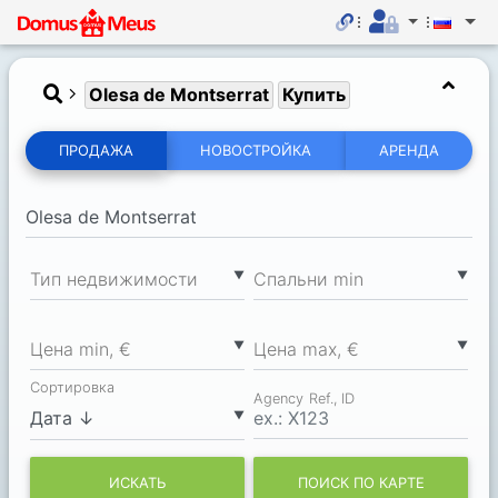
Olesa de Montserrat
Купить
ПРОДАЖА
НОВОСТРОЙКА
АРЕНДА
▼
▼
Тип недвижимости
Спальни min
▼
▼
Цена min, €
Цена max, €
Сортировка
Agency Ref., ID
▼
ИСКАТЬ
ПОИСК ПО КАРТЕ