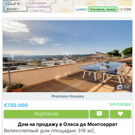
300 km
Leaflet
|
| © OSM
Уточнить поиск
52
Premium Houses
€750.000
5/P-016360
ПОДРОБНЕЕ
Дом на продажу в Олеса де Монтсеррат
Великолепный дом площадью 316 м2,