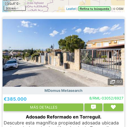
300 km
Leaflet
|
| © OSM
Refina tu búsqueda
40
MDomus Metasearch
€385.000
8/RML-03052/6927
МÁS DETALLES
Adosado Reformado en Torreguil.
Descubre esta magnífica propiedad adosada ubicada