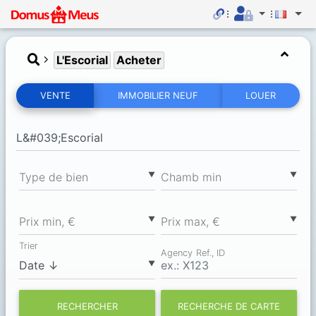
L'Escorial
Acheter
VENTE
IMMOBILIER NEUF
LOUER
▼
▼
Type de bien
Chamb min
▼
▼
Prix min, €
Prix max, €
Trier
Agency Ref., ID
▼
RECHERCHER
RECHERCHE DE CARTE