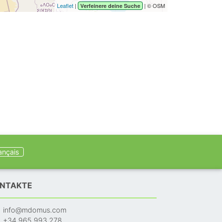
Leaflet
|
| © OSM
Verfeinere deine Suche
ançais
NTAKTE
info@mdomus.com
+34 965 993 278