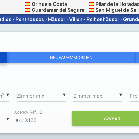
Orihuela Costa
Pilar de la Horada
Guardamar del Segura
San Miguel de Sal
ios · Penthouses · Häuser · Villen · Reihenhäuser · Grun
NEUBAU-IMMOBILIEN
2
▼
▼
▼
m
Zimmer min
Zimmer max
Prei
Agency Ref., ID
SUCHEN
▼