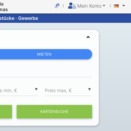
da
Mein Konto
inas
dstücke · Gewerbe
MIETEN
▼
▼
s min, €
Preis max, €
KARTENSUCHE