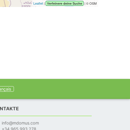
Leaflet
|
| © OSM
Verfeinere deine Suche
ançais
NTAKTE
info@mdomus.com
+34 965 993 278