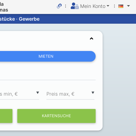
da
Mein Konto
inas
dstücke · Gewerbe
MIETEN
▼
▼
s min, €
Preis max, €
KARTENSUCHE