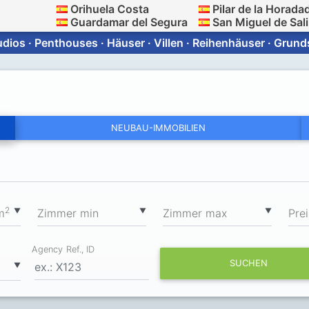
Orihuela Costa
Pilar de la Horada
Guardamar del Segura
San Miguel de Sal
ios · Penthouses · Häuser · Villen · Reihenhäuser · Grun
NEUBAU-IMMOBILIEN
2
▼
▼
▼
m
Zimmer min
Zimmer max
Prei
Agency Ref., ID
SUCHEN
▼