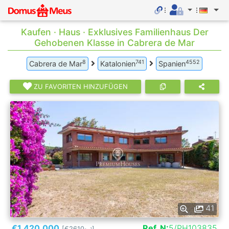
Kaufen · Haus · Exklusives Familienhaus Der
Gehobenen Klasse in Cabrera de Mar
8
741
4552
Cabrera de Mar
Katalonien
Spanien
ZU FAVORITEN HINZUFÜGEN
41
€1.420.000
Ref. N:
5/PH103835
[€2610
]
2