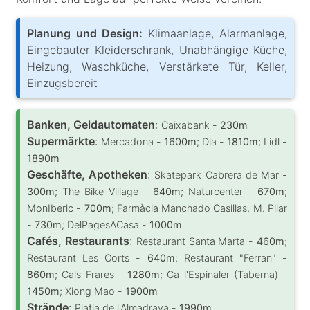
Planung und Design:
Klimaanlage, Alarmanlage,
Eingebauter Kleiderschrank, Unabhängige Küche,
Heizung, Waschküche, Verstärkete Tür, Keller,
Einzugsbereit
Banken, Geldautomaten
:
Caixabank -
230m
Supermärkte
:
Mercadona -
1600m
; Dia -
1810m
; Lidl -
1890m
Geschäfte, Apotheken
:
Skatepark Cabrera de Mar -
300m
; The Bike Village -
640m
; Naturcenter -
670m
;
MonIberic -
700m
; Farmàcia Manchado Casillas, M. Pilar
-
730m
; DelPagesACasa -
1000m
Cafés, Restaurants
:
Restaurant Santa Marta -
460m
;
Restaurant Les Corts -
640m
; Restaurant "Ferran" -
860m
; Cals Frares -
1280m
; Ca l'Espinaler (Taberna) -
1450m
; Xiong Mao -
1900m
Strände
:
Platja de l'Almadrava -
1990m