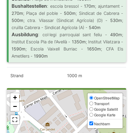
Bushaltestellen
:
escola bressol -
170m
; ajuntament -
270m
; Plaça del poble -
500m
; Sindicat de Cabrera -
500m
; ctra. Vilassar (Sindicat Agrícola) (D) -
530m
;
cruïlla Cabrera - Sindicat Agrícola (A) -
540m
Ausbildung
:
col·legi parroquial sant feliu -
490m
;
Institut Escola Pla de l'Avellà -
1350m
; Institut Vilatzara -
1590m
; Escola Vaixell Burriac -
1650m
; CFA Els
Ametllers -
1990m
Strand
1000 m
+
OpenStreetMap
Transport
−
Google Satellit
Google Karte
Nachbarn