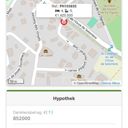
Ref.:
PH103835
: 4,
: 5,
€1.420.000
50 m
© OpenStreetMap |
Domus Meus
Hypothek
Darlehensbetrag, €
[ ? ]