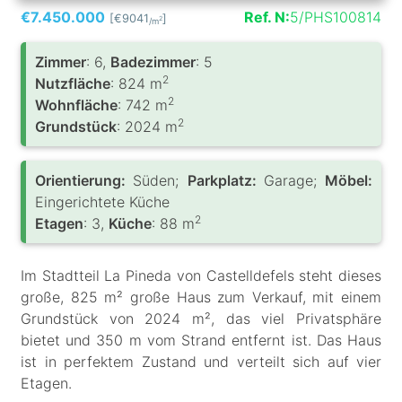
€7.450.000
Ref. N:
5/PHS100814
[€9041
]
2
/m
Zimmer
: 6,
Badezimmer
: 5
2
Nutzfläche
: 824 m
2
Wohnfläche
: 742 m
2
Grundstück
: 2024 m
Orientierung:
Süden;
Parkplatz:
Garage;
Möbel:
Eingerichtete Küche
2
Etagen
: 3,
Küche
: 88 m
Im Stadtteil La Pineda von Castelldefels steht dieses
große, 825 m² große Haus zum Verkauf, mit einem
Grundstück von 2024 m², das viel Privatsphäre
bietet und 350 m vom Strand entfernt ist. Das Haus
ist in perfektem Zustand und verteilt sich auf vier
Etagen.