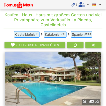
Kaufen · Haus · Haus mit großem Garten und viel
Privatsphäre zum Verkauf in La Pineda,
Castelldefels
14
741
4552
Castelldefels
Katalonien
Spanien
ZU FAVORITEN HINZUFÜGEN
52