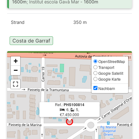
1600m
; Institut escola Gavà Mar -
1600m
Strand
350 m
Costa de Garraf
+
OpenStreetMap
Transport
−
Google Satellit
Google Karte
Nachbarn
Ref.:
PHS100814
: 6,
: 5,
€7.450.000