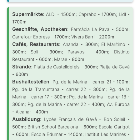
Supermärkte
:
ALDI -
1500m
; Caprabo -
1700m
; Lidl -
1700m
Geschäfte, Apotheken
:
Farmàcia La Pava -
500m
;
Carrefour Express -
1700m
; Vivers Barri -
2200m
Cafés, Restaurants
:
Ananda -
300m
; El Marítimo -
300m
; Soli -
300m
; Paravos -
400m
; Distinto
Restaurant -
600m
; Marae -
800m
Strände
:
Platja de Castelldefels -
300m
; Platja de Gavà
-
600m
Bushaltestellen
:
Pg. de la Marina - carrer 21 -
100m
;
Pg. de la Tramuntana - carrer 22 -
300m
; Pg. de la
Marina - carrer 17 -
300m
; Pg. de la Marina - carrer 18 -
300m
; Pg. de la Marina - carrer 22 -
400m
; Av. Europa
- Alcanar -
400m
Ausbildung
:
Lycée Français de Gavà - Bon Soleil -
500m
; British School Barcelona -
600m
; Escola Garigot
-
600m
; Escola Edumar -
1400m
; Institut Les Marines -