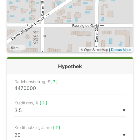
50 m
© OpenStreetMap |
Domus Meus
Hypothek
Darlehensbetrag, €
[ ? ]
Kreditzins, %
[ ? ]
▼
Kreditlaufzeit, Jahre
[ ? ]
▼