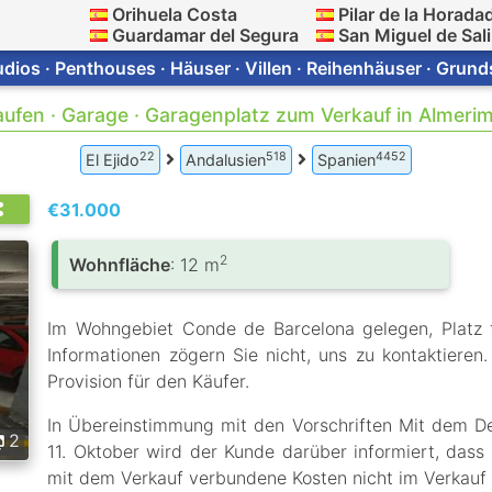
Orihuela Costa
Pilar de la Horada
Guardamar del Segura
San Miguel de Sal
ios · Penthouses · Häuser · Villen · Reihenhäuser · Grun
ufen · Garage · Garagenplatz zum Verkauf in Almeri
22
518
4452
El Ejido
Andalusien
Spanien
€31.000
2
Wohnfläche
: 12 m
Im Wohngebiet Conde de Barcelona gelegen, Platz f
Informationen zögern Sie nicht, uns zu kontaktieren.
Provision für den Käufer.
In Übereinstimmung mit den Vorschriften Mit dem D
2
11. Oktober wird der Kunde darüber informiert, dass 
mit dem Verkauf verbundene Kosten nicht im Verkauf 