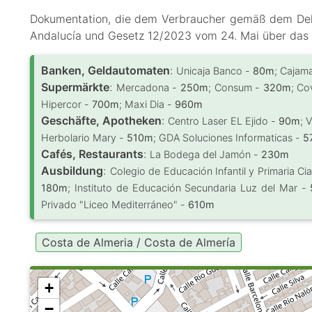
Dokumentation, die dem Verbraucher gemäß dem Dek
Andalucía und Gesetz 12/2023 vom 24. Mai über das
Banken, Geldautomaten
:
Unicaja Banco -
80m
; Cajam
Supermärkte
:
Mercadona -
250m
; Consum -
320m
; Co
Hipercor -
700m
; Maxi Dia -
960m
Geschäfte, Apotheken
:
Centro Laser EL Ejido -
90m
; 
Herbolario Mary -
510m
; GDA Soluciones Informaticas -
5
Cafés, Restaurants
:
La Bodega del Jamón -
230m
Ausbildung
:
Colegio de Educación Infantil y Primaria Cia
180m
; Instituto de Educación Secundaria Luz del Mar -
Privado "Liceo Mediterráneo" -
610m
Costa de Almeria / Costa de Almería
+
−