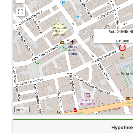
Ref.:
04945/14
€31.000
50 m
Hypothe