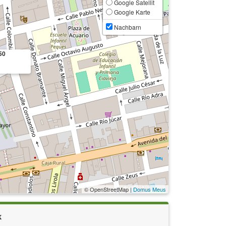
Google Satellit
Google Karte
Nachbarn
50
© OpenStreetMap |
Domus Meus
k