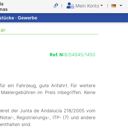
da
Mein Konto
inas
dstücke · Gewerbe
mar
Ref. N:
8/04945/1450
ür ein Fahrzeug, gute Anfahrt. Für weitere
 Maklergebühren im Preis inbegriffen. Keine
ekret der Junta de Andalucía 218/2005 vom
Notar-, Registrierungs-, ITP- (7) und andere
enthalten sind.