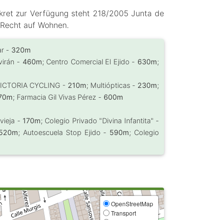
ret zur Verfügung steht 218/2005 Junta de
 Recht auf Wohnen.
ar -
320m
virán -
460m
; Centro Comercial El Ejido -
630m
;
VICTORIA CYCLING -
210m
; Multiópticas -
230m
;
70m
; Farmacia Gil Vivas Pérez -
600m
vieja -
170m
; Colegio Privado "Divina Infantita" -
520m
; Autoescuela Stop Ejido -
590m
; Colegio
OpenStreetMap
Transport